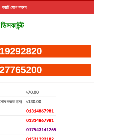
কার্টে যোগ করুন
ডিসকাউন্ট
19292820
27765200
৳70.00
িশোধ করতে হবে)
৳130.00
01314867981
01314867981
017543141265
01521392182