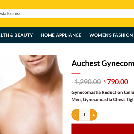
LTH & BEAUTY
HOME APPLIANCE
WOMEN’S FASHION
Auchest Gynecoma
Original
C
1,290.00
790.00
৳
৳
price
p
Gynecomastia Reduction Celluli
was:
is
Men, Gynecomastia Chest Tigh
৳ 1,290.00
৳ 
Auchest Gynecomastia Reduction 