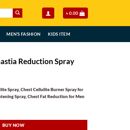
৳
0.00
MEN’S FASHION
KIDS ITEM
stia Reduction Spray
urrent
rice
te Spray, Chest Cellulite Burner Spray for
:
tening Spray, Chest Fat Reduction for Men
.
790.00.
Spray quantity
BUY NOW