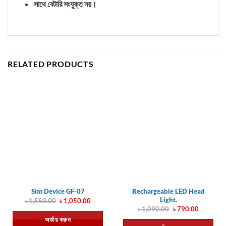
সাথে বেটারি সংযুক্ত নয়।
RELATED PRODUCTS
Rechargeable LED Head
Sim Device GF-07
Light.
Original
Current
৳
1,550.00
৳
1,050.00
price
price
Original
Current
৳
1,090.00
৳
790.00
was:
is:
price
price
অর্ডার করুন
৳ 1,550.00.
৳ 1,050.00.
was:
is: