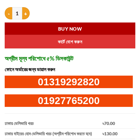
পোর্টেবল ওয়েট স্কেল (৫০ কেজি) quantity
BUY NOW
কার্টে যোগ করুন
অগ্রীম মূল্য পরিশোধে ৫% ডিসকাউন্ট
ফোনে অর্ডারের জন্য ডায়াল করুন
01319292820
01927765200
ঢাকায় ডেলিভারি খরচ
৳70.00
ঢাকার বাইরের হোম ডেলিভারি খরচ (অগ্রীম পরিশোধ করতে হবে)
৳130.00