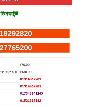
ডিসকাউন্ট
19292820
27765200
৳70.00
িশোধ করতে হবে)
৳130.00
01314867981
01314867981
017543141265
01521392182