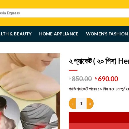
LTH & BEAUTY
HOME APPLIANCE
WOMEN’S FASHION
২ প্যাকেট ( ২০ পিস) 
Original
Cur
850.00
690.00
৳
৳
price
pri
প্রতি প্যাকেটে পাবেন ১০ পিস করে।সম্পুর্ন 
was:
is:
৳ 850.00.
৳ 6
২ প্যাকেট ( ২০ পিস) Herbal Ginger Pa