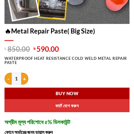
🔥Metal Repair Paste( Big Size)
Original
Current
৳
850.00
৳
590.00
price
price
WATERPROOF HEAT RESISTANCE COLD WELD METAL REPAIR
was:
is:
PASTE
৳ 850.00.
৳ 590.00.
🔥Metal Repair Paste( Big Size) quantity
BUY NOW
কার্টে যোগ করুন
অগ্রীম মূল্য পরিশোধে ৫% ডিসকাউন্ট
ফোনে অর্ডারের জন্য ডায়াল করুন