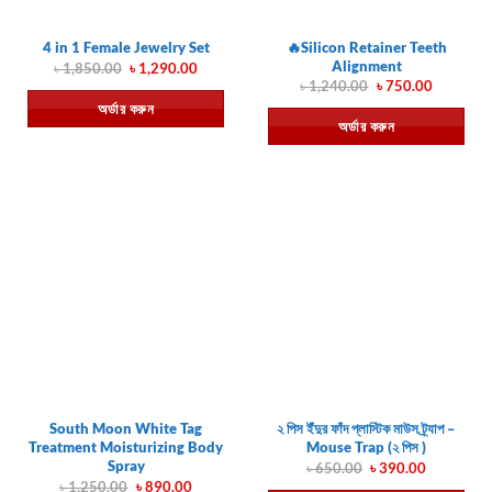
🔥Silicon Retainer Teeth
4 in 1 Female Jewelry Set
Alignment
Original
Current
৳
1,850.00
৳
1,290.00
price
price
Original
Current
৳
1,240.00
৳
750.00
was:
is:
price
price
অর্ডার করুন
৳ 1,850.00.
৳ 1,290.00.
was:
is:
অর্ডার করুন
৳ 1,240.00.
৳ 750.00.
South Moon White Tag
২ পিস ইঁদুর ফাঁদ প্লাস্টিক মাউস ট্র্যাপ –
Treatment Moisturizing Body
Mouse Trap (২ পিস )
Spray
Original
Current
৳
650.00
৳
390.00
price
price
Original
Current
৳
1,250.00
৳
890.00