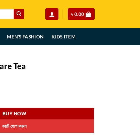
৳
0.00
MEN’S FASHION
KIDS ITEM
Care Tea
urrent
rice
:
.
990.00.
BUY NOW
কার্টে যোগ করুন