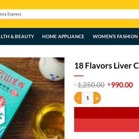
LTH & BEAUTY
HOME APPLIANCE
WOMEN’S FASHION
18 Flavors Liver 
Original
C
1,250.00
990.00
৳
৳
price
p
18 Flavors Liver Care Tea quantity
was:
is
৳ 1,250.00
৳ 