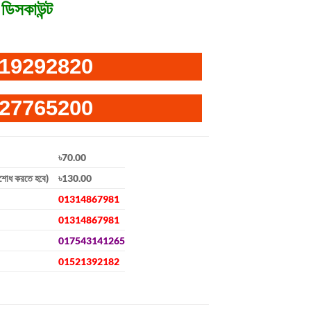
ডিসকাউন্ট
19292820
27765200
৳70.00
িশোধ করতে হবে)
৳130.00
01314867981
01314867981
017543141265
01521392182