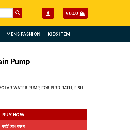
৳
0.00
MEN’S FASHION
KIDS ITEM
ain Pump
urrent
rice
OLAR WATER PUMP, FOR BIRD BATH, FISH
:
.
999.00.
ity
BUY NOW
কার্টে যোগ করুন