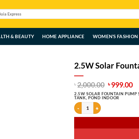
LTH & BEAUTY
HOME APPLIANCE
WOMEN’S FASHION
2.5W Solar Fount
Original
C
2,000.00
999.00
৳
৳
price
p
2.5W SOLAR FOUNTAIN PUMP S
was:
is
TANK, POND INDOOR
৳ 2,000.00
৳ 
2.5W Solar Fountain Pump quant