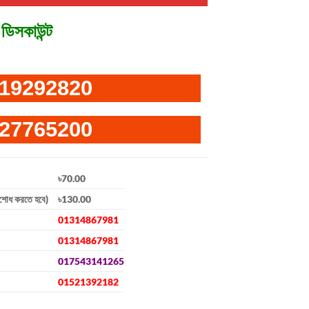
ডিসকাউন্ট
19292820
27765200
৳70.00
িশোধ করতে হবে)
৳130.00
01314867981
01314867981
017543141265
01521392182