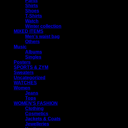
Pants
Shirts
Shoes
T-Shirts
Watch
Winter collection
MIXED ITEMS
Men's waist bag
Others
Music
Albums
Singles
Posters
SPORTS & ZYM
Sweaters
Uncategorized
WATCHES
Women
Jeans
Tops
WOMEN'S FASHION
Clothing
Cosmetics
Jackets & Coats
Jewelleries