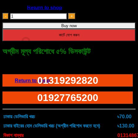
Oil-Frying Multi-Functional
৳ 450.00.
৳ 270.00.
Return to shop
2In1
Stainless
Buy now
Steel
Filter
Cart
কার্টে যোগ করুন
Spoon
with
Clip
অগ্রীম মূল্য পরিশোধে ৫% ডিসকাউন্ট
quantity
ফোনে অর্ডারের জন্য ডায়াল করুন
No products in the cart.
01319292820
Return to shop
01927765200
ঢাকায় ডেলিভারি খরচ
৳70.00
ঢাকার বাইরের হোম ডেলিভারি খরচ (অগ্রীম পরিশোধ করতে হবে)
৳130.00
বিকাশ নাম্বার
0131486