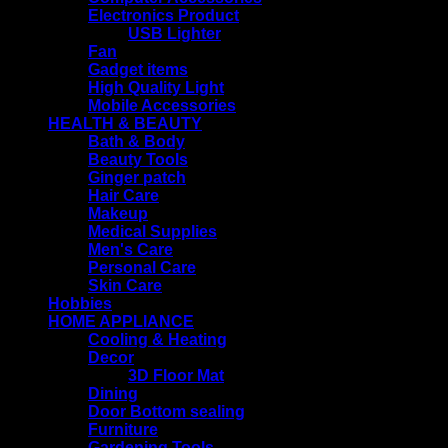
Electronics Product
USB Lighter
Fan
Gadget items
High Quality Light
Mobile Accessories
HEALTH & BEAUTY
Bath & Body
Beauty Tools
Ginger patch
Hair Care
Makeup
Medical Supplies
Men's Care
Personal Care
Skin Care
Hobbies
HOME APPLIANCE
Cooling & Heating
Decor
3D Floor Mat
Dining
Door Bottom sealing
Furniture
Gardening Tools