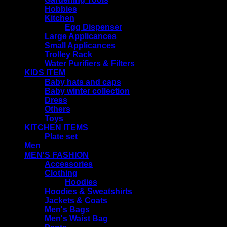
Hobbies
Kitchen
Egg Dispenser
Large Applicances
Small Applicances
Trolley Rack
Water Purifiers & Filters
KIDS ITEM
Baby hats and caps
Baby winter collection
Dress
Others
Toys
KITCHEN ITEMS
Plate set
Men
MEN'S FASHION
Accessories
Clothing
Hoodies
Hoodies & Sweatshirts
Jackets & Coats
Men's Bags
Men's Waist Bag