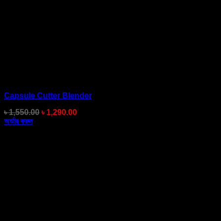
Capsule Cutter Blender
Original
Current
৳
1,550.00
৳
1,290.00
price
price
অর্ডার করুন
was:
is:
৳ 1,550.00.
৳ 1,290.00.