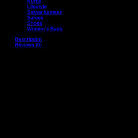
Kurtis
Lifestyle
Salwar kameez
Sarees
Shoes
Women's Bags
Description
Reviews (0)
2In1 Stainless Steel Filter Spoon with Clip
Multifunctional hot pot tong, can also be used as oil
filter. With a one-sided filter is convenient to take
out fried foods, oil drain on the other side has a
delicate hollow out design.
Anti-slip handle and ergonomic design, labor-
saving device, edge dig-hole design and hook are
all for your convenience of cooking, easy and
comfortable to clip the fried with this tongs.
Small size, lightweight for easy storage. When not
in use, just put it in the kitchen drawer or cabinet
without occupying places to keep it in good
condition for future use. A good kitchen helper you
deserve to have!