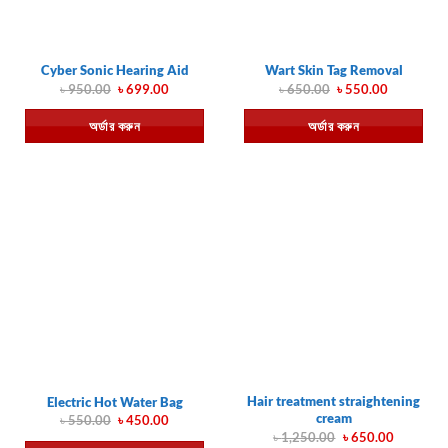
Cyber Sonic Hearing Aid
Wart Skin Tag Removal
Original
Current
Original
Current
৳
950.00
৳
699.00
৳
650.00
৳
550.00
price
price
price
price
was:
is:
was:
is:
অর্ডার করুন
অর্ডার করুন
৳ 950.00.
৳ 699.00.
৳ 650.00.
৳ 550.00.
Hair treatment straightening
Electric Hot Water Bag
cream
Original
Current
৳
550.00
৳
450.00
price
price
Original
Current
৳
1,250.00
৳
650.00
was:
is: