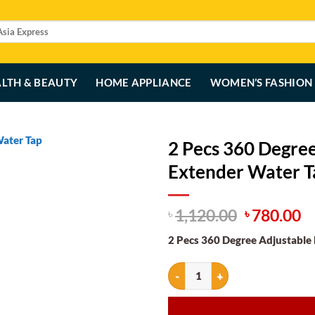
LTH & BEAUTY
HOME APPLIANCE
WOMEN’S FASHION
2 Pecs 360 Degree
Extender Water T
Original
C
1,120.00
780.00
৳
৳
price
p
2 Pecs 360 Degree Adjustable
was:
is
৳ 1,120.00
৳ 
2 Pecs 360 Degree Adjustable Fau