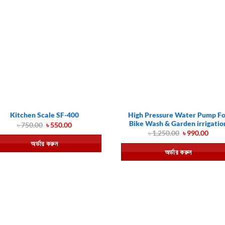
High Pressure Water Pump Fo
Kitchen Scale SF-400
Bike Wash & Garden irrigatio
Original
Current
৳
750.00
৳
550.00
price
price
Original
Curr
৳
1,250.00
৳
990.00
was:
is:
price
price
অর্ডার করুন
৳ 750.00.
৳ 550.00.
was:
is:
অর্ডার করুন
৳ 1,250.00.
৳ 990