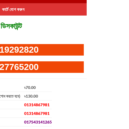
কার্টে যোগ করুন
ডিসকাউন্ট
19292820
27765200
৳70.00
িশোধ করতে হবে)
৳130.00
01314867981
01314867981
017543141265