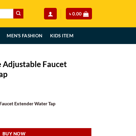
৳
0.00
MEN’S FASHION
KIDS ITEM
 Adjustable Faucet
ap
urrent
rice
 Faucet Extender Water Tap
:
.
780.00.
cet Extender Water Tap quantity
BUY NOW