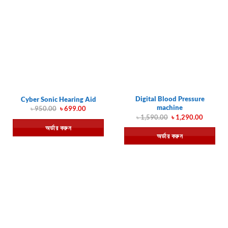
Digital Blood Pressure
Cyber Sonic Hearing Aid
machine
Original
Current
৳
950.00
৳
699.00
price
price
Original
Current
৳
1,590.00
৳
1,290.00
was:
is:
price
price
অর্ডার করুন
৳ 950.00.
৳ 699.00.
was:
is:
অর্ডার করুন
৳ 1,590.00.
৳ 1,290.