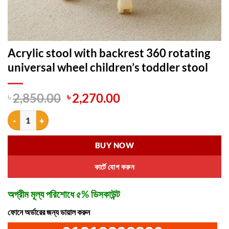
Acrylic stool with backrest 360 rotating
universal wheel children’s toddler stool
Original
Current
৳
2,850.00
৳
2,270.00
price
price
Acrylic stool with backrest 360 rotating universal wheel children's tod
was:
is:
৳ 2,850.00.
৳ 2,270.00.
BUY NOW
কার্টে যোগ করুন
অগ্রীম মূল্য পরিশোধে ৫% ডিসকাউন্ট
ফোনে অর্ডারের জন্য ডায়াল করুন