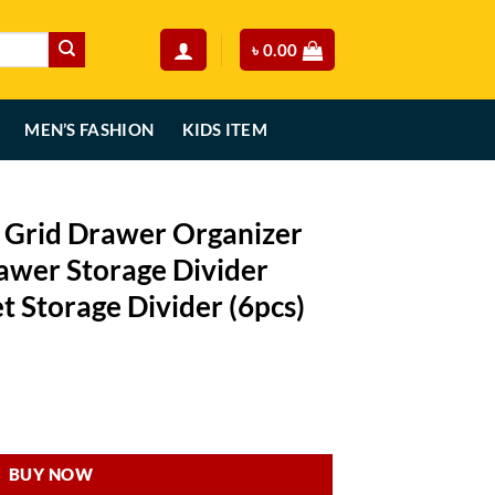
৳
0.00
MEN’S FASHION
KIDS ITEM
c Grid Drawer Organizer
awer Storage Divider
t Storage Divider (6pcs)
rent
ce
rganizer Multi-Purpose Drawer Storage Divider Adjustable Cabinet Stora
90.00.
BUY NOW