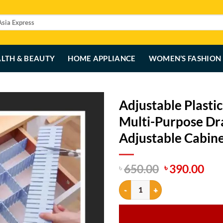
LTH & BEAUTY
HOME APPLIANCE
WOMEN’S FASHION
Adjustable Plasti
Multi-Purpose Dr
Adjustable Cabine
Original
Cur
650.00
390.00
৳
৳
price
pri
Adjustable Plastic Grid Drawer O
was:
is:
৳ 650.00.
৳ 3