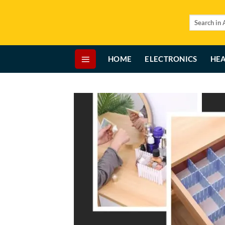
Skip
to
Search
for:
content
HOME
ELECTRONICS
HEA