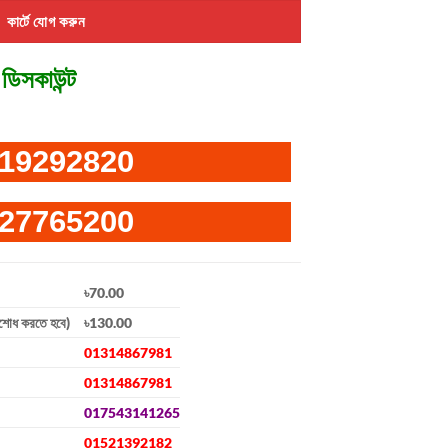
কার্টে যোগ করুন
ডিসকাউন্ট
19292820
27765200
৳70.00
িশোধ করতে হবে)
৳130.00
01314867981
01314867981
017543141265
01521392182