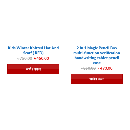
Kids Winter Knitted Hat And
2 in 1 Magic Pencil Box
Scarf ( RED)
multi-function verification
handwriting tablet pencil
Original
Current
৳
750.00
৳
450.00
price
price
case
was:
is:
Original
Current
৳
850.00
৳
490.00
অর্ডার করুন
৳ 750.00.
৳ 450.00.
price
price
was:
is:
অর্ডার করুন
৳ 850.00.
৳ 490.00.