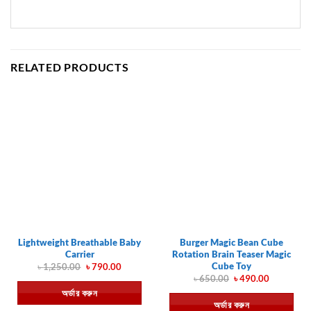
RELATED PRODUCTS
Lightweight Breathable Baby
Burger Magic Bean Cube
Carrier
Rotation Brain Teaser Magic
Cube Toy
Original
Current
৳
1,250.00
৳
790.00
price
price
Original
Current
৳
650.00
৳
490.00
was:
is:
price
price
অর্ডার করুন
৳ 1,250.00.
৳ 790.00.
was:
is:
অর্ডার করুন
৳ 650.00.
৳ 490.00.