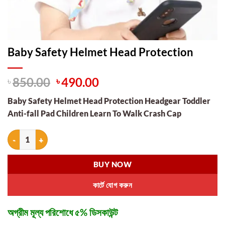
Baby Safety Helmet Head Protection
Original
Current
৳
850.00
৳
490.00
price
price
Baby Safety Helmet Head Protection Headgear Toddler
was:
is:
Anti-fall Pad Children Learn To Walk Crash Cap
৳ 850.00.
৳ 490.00.
Baby Safety Helmet Head Protection quantity
BUY NOW
কার্টে যোগ করুন
অগ্রীম মূল্য পরিশোধে ৫% ডিসকাউন্ট