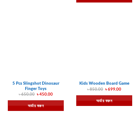
5 Pcs Slingshot Dinosaur
Kids Wooden Board Game
Finger Toys
Original
Current
৳
850.00
৳
699.00
price
price
Original
Current
৳
650.00
৳
450.00
was:
is:
price
price
অর্ডার করুন
৳ 850.00.
৳ 699.00.
was:
is:
অর্ডার করুন
৳ 650.00.
৳ 450.00.