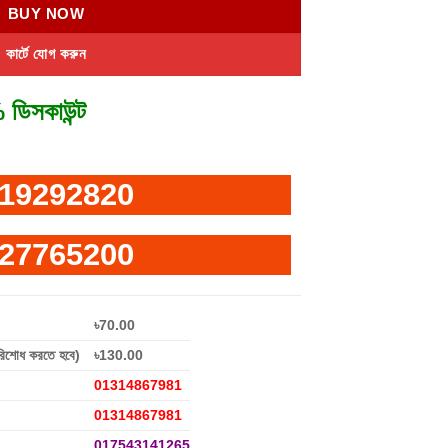
BUY NOW
কার্টে যোগ করুন
 ডিসকাউন্ট
19292820
27765200
৳70.00
রিশোধ করতে হবে)
৳130.00
01314867981
01314867981
017543141265