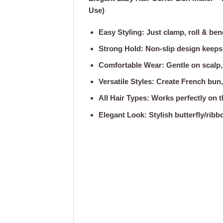
Use)
Easy Styling:
Just clamp, roll & be
Strong Hold:
Non-slip design keeps 
Comfortable Wear:
Gentle on scalp,
Versatile Styles:
Create French bun, h
All Hair Types:
Works perfectly on thi
Elegant Look:
Stylish butterfly/ribb