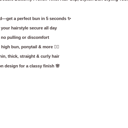
nd—get a perfect bun in 5 seconds ✨
your hairstyle secure all day
 no pulling or discomfort
igh bun, ponytail & more 💁‍♀️
n, thick, straight & curly hair
on design for a classy finish 🌸