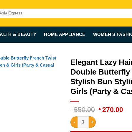
ALTH & BEAUTY
HOME APPLIANCE
WOMEN’S FASHI
Elegant Lazy Hai
Double Butterfly 
Stylish Bun Styl
Girls (Party & Ca
Original
Cu
৳
550.00
৳
270.00
price
pr
Elegant Lazy Hair Curler Bun M
was:
is:
৳ 550.00.
৳ 2