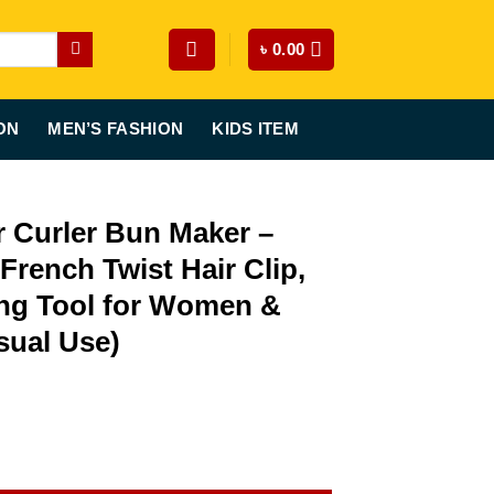
৳
0.00
ON
MEN’S FASHION
KIDS ITEM
r Curler Bun Maker –
French Twist Hair Clip,
ing Tool for Women &
sual Use)
rrent
ice
aker – Double Butterfly French Twist Hair Clip, Stylish Bun Styli
70.00.