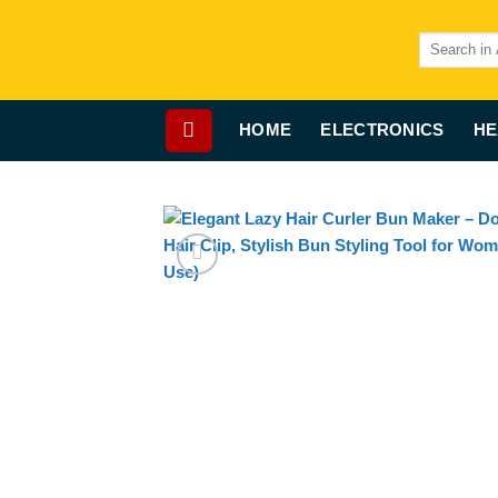
Skip
to
Search
for:
content
HOME
ELECTRONICS
HE