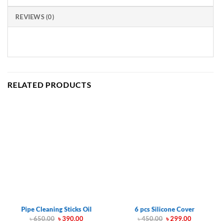
REVIEWS (0)
RELATED PRODUCTS
Pipe Cleaning Sticks Oil
6 pcs Silicone Cover
Original
Current
Original
Current
৳
650.00
৳
390.00
৳
450.00
৳
299.00