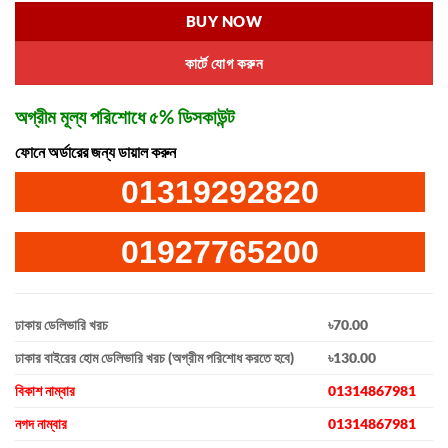
BUY NOW
কার্টে যোগ করুন
অগ্রীম মূল্য পরিশোধে ৫% ডিসকাউন্ট
ফোনে অর্ডারের জন্য ডায়াল করুন
01319292820
01927765200
ঢাকায় ডেলিভারি খরচ
৳70.00
ঢাকার বাইরের হোম ডেলিভারি খরচ (অগ্রীম পরিশোধ করতে হবে)
৳130.00
বিকাশ নাম্বার
01314867981
নগদ নাম্বার
01314867981