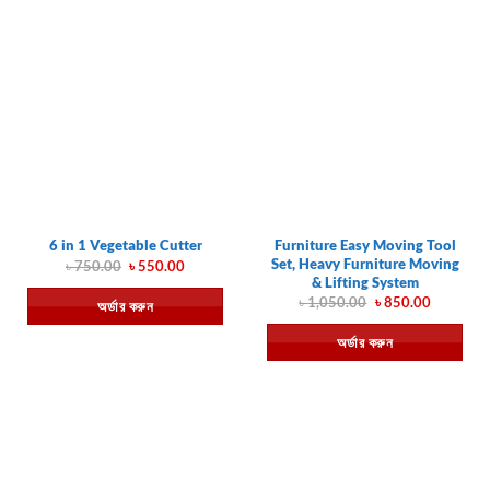
Furniture Easy Moving Tool
6 in 1 Vegetable Cutter
Set, Heavy Furniture Moving
Original
Current
৳
750.00
৳
550.00
price
price
& Lifting System
was:
is:
Original
Current
৳
1,050.00
৳
850.00
অর্ডার করুন
৳ 750.00.
৳ 550.00.
price
price
was:
is:
অর্ডার করুন
৳ 1,050.00.
৳ 850.00.