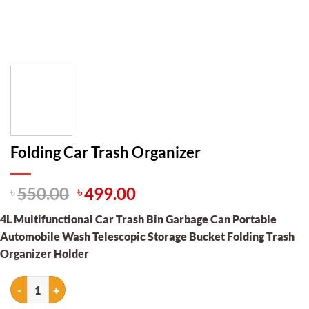
Folding Car Trash Organizer
Original
Current
৳
550.00
৳
499.00
price
price
4L Multifunctional Car Trash Bin Garbage Can Portable
was:
is:
Automobile Wash Telescopic Storage Bucket Folding Trash
৳ 550.00.
৳ 499.00.
Organizer Holder
Folding Car Trash Organizer quantity