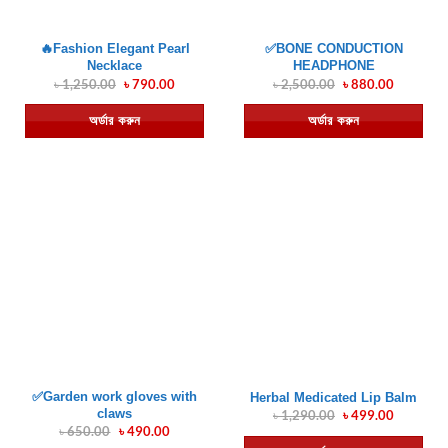
🔥Fashion Elegant Pearl
✅BONE CONDUCTION
Necklace
HEADPHONE
৳
1,250.00
Original
৳
790.00
Current
৳
2,500.00
Original
৳
880.00
Current
price
price
price
price
was:
is:
was:
is:
অর্ডার করুন
অর্ডার করুন
৳ 1,250.00.
৳ 790.00.
৳ 2,500.00.
৳ 880.00.
✅Garden work gloves with
Herbal Medicated Lip Balm
claws
৳
1,290.00
Original
৳
499.00
Current
price
price
৳
650.00
Original
৳
490.00
Current
was:
is:
price
price