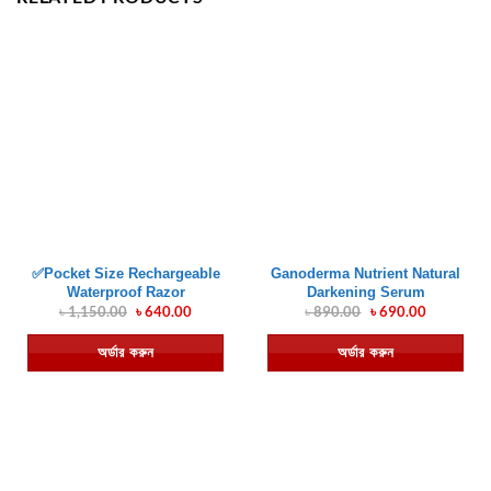
✅Pocket Size Rechargeable
Ganoderma Nutrient Natural
Waterproof Razor
Darkening Serum
৳
1,150.00
Original
৳
640.00
Current
৳
890.00
Original
৳
690.00
Current
price
price
price
price
was:
is:
was:
is:
অর্ডার করুন
অর্ডার করুন
৳ 1,150.00.
৳ 640.00.
৳ 890.00.
৳ 690.00.