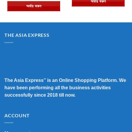
অর্ডার করুন
৳ 1,290.00.
৳ 499.00.
was:
is:
অর্ডার করুন
৳ 650.00.
৳ 490.00.
THE ASIA EXPRESS
The Asia Express” is an Online Shopping Platform. We
have been performing all the business activities
successfully since 2018 till now.
ACCOUNT