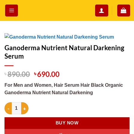
Skip
to
content
Ganoderma Nutrient Natural Darkening
Serum
৳
890.00
Original
৳
690.00
Current
price
price
For Men and Women, Hair Serum Hair Black Organic
was:
is:
Ganoderma Nutrient Natural Darkening
৳ 890.00.
৳ 690.00.
Ganoderma Nutrient Natural Darkening Serum quantity
BUY NOW