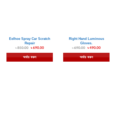
Eelhoe Spray Car Scratch
Right Hand Luminous
Repair
Gloves.
৳
850.00
Original
৳
690.00
Current
৳
690.00
Original
৳
490.00
Current
price
price
price
price
was:
is:
was:
is:
অর্ডার করুন
অর্ডার করুন
৳ 850.00.
৳ 690.00.
৳ 690.00.
৳ 490.00.