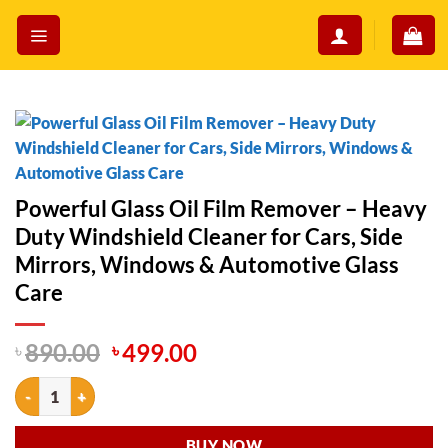
Skip
to
content
Powerful Glass Oil Film Remover – Heavy
Duty Windshield Cleaner for Cars, Side
Mirrors, Windows & Automotive Glass
Care
Original
Current
৳
890.00
৳
499.00
price
price
Powerful Glass Oil Film Remover – Heavy Duty Windshield Cleaner fo
was:
is:
৳ 890.00.
৳ 499.00.
BUY NOW