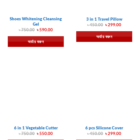
Shoes Whitening Cleansing
3 in 1 Travel Pillow
Gel
Original
Current
৳
450.00
৳
299.00
price
price
Original
Current
৳
750.00
৳
590.00
was:
is:
price
price
অর্ডার করুন
৳ 450.00.
৳ 299.00.
was:
is:
অর্ডার করুন
৳ 750.00.
৳ 590.00.
6 in 1 Vegetable Cutter
6 pcs Silicone Cover
Original
Current
Original
Current
৳
750.00
৳
550.00
৳
450.00
৳
299.00
price
price
price
price