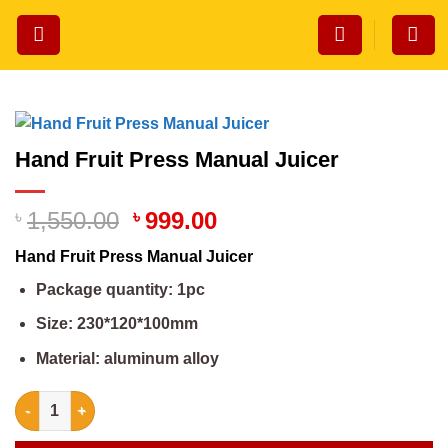
Skip
to
content
Hand Fruit Press Manual Juicer
Original
Current
৳
1,550.00
৳
999.00
price
price
Hand Fruit Press Manual Juicer
was:
is:
৳ 1,550.00.
৳ 999.00.
Package quantity: 1pc
Size: 230*120*100mm
Material: aluminum alloy
Hand Fruit Press Manual Juicer quantity