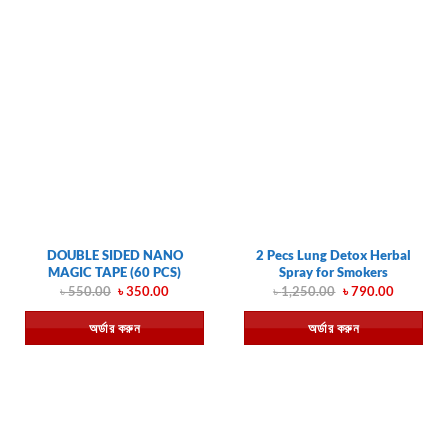
DOUBLE SIDED NANO
2 Pecs Lung Detox Herbal
MAGIC TAPE (60 PCS)
Spray for Smokers
Original
Current
Original
Current
৳
550.00
৳
350.00
৳
1,250.00
৳
790.00
price
price
price
price
was:
is:
was:
is:
অর্ডার করুন
অর্ডার করুন
৳ 550.00.
৳ 350.00.
৳ 1,250.00.
৳ 790.00.