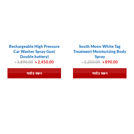
Rechargeable High Pressure
South Moon White Tag
Car Washer Spray Gun(
Treatment Moisturizing Body
Double battery)
Spray
Original
Current
Original
Current
৳
3,890.00
৳
2,450.00
৳
1,250.00
৳
890.00
price
price
price
price
was:
is:
was:
is:
অর্ডার করুন
অর্ডার করুন
৳ 3,890.00.
৳ 2,450.00.
৳ 1,250.00.
৳ 890.00.