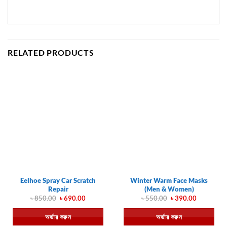
RELATED PRODUCTS
Eelhoe Spray Car Scratch
Winter Warm Face Masks
Repair
(Men & Women)
Original
Current
Original
Current
৳
850.00
৳
690.00
৳
550.00
৳
390.00
price
price
price
price
was:
is:
was:
is:
অর্ডার করুন
অর্ডার করুন
৳ 850.00.
৳ 690.00.
৳ 550.00.
৳ 390.00.