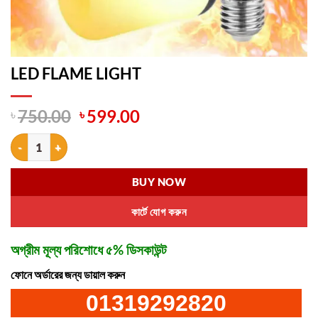
LED FLAME LIGHT
Original
Current
৳
750.00
৳
599.00
price
price
LED FLAME LIGHT quantity
was:
is:
৳ 750.00.
৳ 599.00.
BUY NOW
কার্টে যোগ করুন
অগ্রীম মূল্য পরিশোধে ৫% ডিসকাউন্ট
ফোনে অর্ডারের জন্য ডায়াল করুন
01319292820