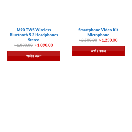
M90 TWS Wireless
Smartphone Video Kit
Bluetooth 5.2 Headphones
Microphone
Stereo
Original
Current
৳
2,500.00
৳
1,250.00
price
price
Original
Current
৳
1,890.00
৳
1,090.00
was:
is:
price
price
অর্ডার করুন
৳ 2,500.00.
৳ 1,250.
was:
is:
অর্ডার করুন
৳ 1,890.00.
৳ 1,090.00.