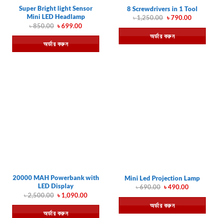
Super Bright light Sensor
8 Screwdrivers in 1 Tool
Mini LED Headlamp
Original
Current
৳
1,250.00
৳
790.00
price
price
Original
Current
৳
850.00
৳
699.00
was:
is:
price
price
অর্ডার করুন
৳ 1,250.00.
৳ 790.00.
was:
is:
অর্ডার করুন
৳ 850.00.
৳ 699.00.
20000 MAH Powerbank with
Mini Led Projection Lamp
LED Display
Original
Current
৳
690.00
৳
490.00
price
price
Original
Current
৳
2,500.00
৳
1,090.00
was:
is:
price
price
অর্ডার করুন
৳ 690.00.
৳ 490.00.
was:
is:
অর্ডার করুন
৳ 2,500.00.
৳ 1,090.00.