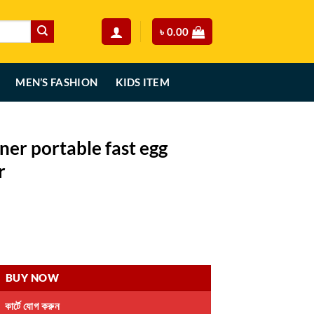
৳
0.00
MEN’S FASHION
KIDS ITEM
ner portable fast egg
r
rent
ce
 egg shelling egg beater quantity
99.00.
BUY NOW
কার্টে যোগ করুন