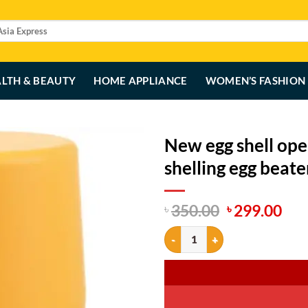
LTH & BEAUTY
HOME APPLIANCE
WOMEN’S FASHION
New egg shell ope
shelling egg beate
Original
Cur
350.00
299.00
৳
৳
price
pri
New egg shell opener portable fast
was:
is:
৳ 350.00.
৳ 2