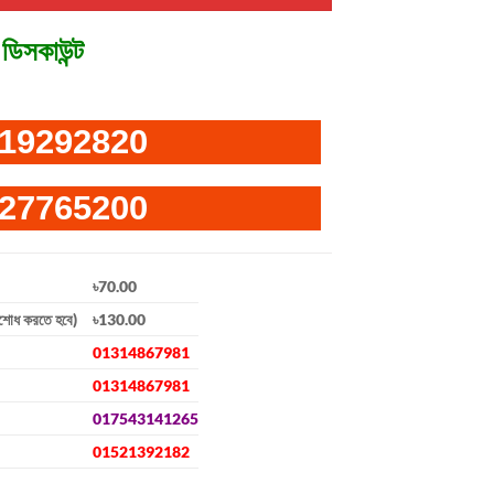
ডিসকাউন্ট
19292820
27765200
৳70.00
িশোধ করতে হবে)
৳130.00
01314867981
01314867981
017543141265
01521392182