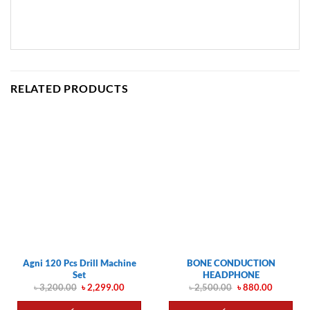
RELATED PRODUCTS
Agni 120 Pcs Drill Machine
BONE CONDUCTION
Set
HEADPHONE
Original
Current
Original
Current
৳
3,200.00
৳
2,299.00
৳
2,500.00
৳
880.00
price
price
price
price
was:
is:
was:
is: