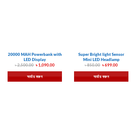
20000 MAH Powerbank with
Super Bright light Sensor
LED Display
Mini LED Headlamp
Original
Current
Original
Current
৳
2,500.00
৳
1,090.00
৳
850.00
৳
699.00
price
price
price
price
was:
is:
was:
is:
অর্ডার করুন
অর্ডার করুন
৳ 2,500.00.
৳ 1,090.00.
৳ 850.00.
৳ 699.00.