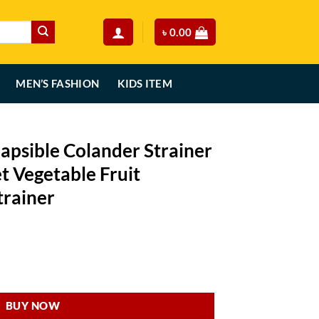
৳
0.00
MEN’S FASHION
KIDS ITEM
lapsible Colander Strainer
t Vegetable Fruit
trainer
rent
ce
er Strainer Expandable Basket Vegetable Fruit Washing Basket Strainer q
70.00.
BUY NOW