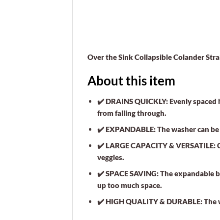
Over the Sink Collapsible Colander Str
About this item
✔️ DRAINS QUICKLY: Evenly spaced hol
from falling through.
✔️ EXPANDABLE: The washer can be exp
✔️ LARGE CAPACITY & VERSATILE: Can 
veggies.
✔️ SPACE SAVING: The expandable bod
up too much space.
✔️ HIGH QUALITY & DURABLE: The wash