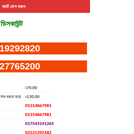
কার্টে যোগ করুন
ডিসকাউন্ট
19292820
27765200
৳70.00
িশোধ করতে হবে)
৳130.00
01314867981
01314867981
017543141265
01521392182