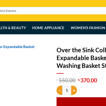
LTH & BEAUTY
HOME APPLIANCE
WOMEN’S FASHION
Over the Sink Col
Expandable Baske
Washing Basket S
Original
Cur
550.00
370.00
৳
৳
price
pri
Over the Sink Collapsible Coland
was:
is:
৳ 550.00.
৳ 3