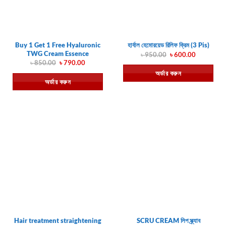
Buy 1 Get 1 Free Hyaluronic
হার্বাল হেমোরয়েড রিলিফ ক্রিম (3 Pis)
TWG Cream Essence
Original
Current
৳
950.00
৳
600.00
price
price
Original
Current
৳
850.00
৳
790.00
was:
is:
price
price
অর্ডার করুন
৳ 950.00.
৳ 600.00.
was:
is:
অর্ডার করুন
৳ 850.00.
৳ 790.00.
Hair treatment straightening
SCRU CREAM লিপ স্ক্র্যাব