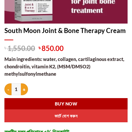
South Moon Joint & Bone Therapy Cream
Original
Current
৳
1,550.00
৳
850.00
price
price
Main ingredients: water, collagen, cartilaginous extract,
was:
is:
chondroitin, vitamin K2, (MSM/DMSO2)
৳ 1,550.00.
৳ 850.00.
methylsulfonylmethane
South Moon Joint & Bone Therapy Cream quantity
BUY NOW
কার্টে যোগ করুন
অগ্রীম মূল্য পরিশোধে ৫% ডিসকাউন্ট