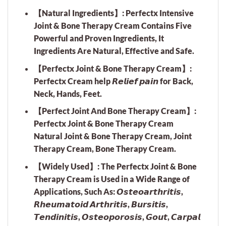
【Natural Ingredients】: Perfectx Intensive
Joint & Bone Therapy Cream Contains Five
Powerful and Proven Ingredients, It
Ingredients Are Natural, Effective and Safe.
【Perfectx Joint & Bone Therapy Cream】:
Perfectx Cream help 𝙍𝙚𝙡𝙞𝙚𝙛 𝙥𝙖𝙞𝙣 for Back,
Neck, Hands, Feet.
【Perfect Joint And Bone Therapy Cream】:
Perfectx Joint & Bone Therapy Cream
Natural Joint & Bone Therapy Cream, Joint
Therapy Cream, Bone Therapy Cream.
【Widely Used】: The Perfectx Joint & Bone
Therapy Cream is Used in a Wide Range of
Applications, Such As: 𝙊𝙨𝙩𝙚𝙤𝙖𝙧𝙩𝙝𝙧𝙞𝙩𝙞𝙨,
𝙍𝙝𝙚𝙪𝙢𝙖𝙩𝙤𝙞𝙙 𝘼𝙧𝙩𝙝𝙧𝙞𝙩𝙞𝙨, 𝘽𝙪𝙧𝙨𝙞𝙩𝙞𝙨,
𝙏𝙚𝙣𝙙𝙞𝙣𝙞𝙩𝙞𝙨, 𝙊𝙨𝙩𝙚𝙤𝙥𝙤𝙧𝙤𝙨𝙞𝙨, 𝙂𝙤𝙪𝙩, 𝘾𝙖𝙧𝙥𝙖𝙡