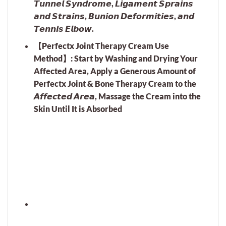
𝙏𝙪𝙣𝙣𝙚𝙡 𝙎𝙮𝙣𝙙𝙧𝙤𝙢𝙚, 𝙇𝙞𝙜𝙖𝙢𝙚𝙣𝙩 𝙎𝙥𝙧𝙖𝙞𝙣𝙨
𝙖𝙣𝙙 𝙎𝙩𝙧𝙖𝙞𝙣𝙨, 𝘽𝙪𝙣𝙞𝙤𝙣 𝘿𝙚𝙛𝙤𝙧𝙢𝙞𝙩𝙞𝙚𝙨, 𝙖𝙣𝙙
𝙏𝙚𝙣𝙣𝙞𝙨 𝙀𝙡𝙗𝙤𝙬.
【Perfectx Joint Therapy Cream Use
Method】: Start by Washing and Drying Your
Affected Area, Apply a Generous Amount of
Perfectx Joint & Bone Therapy Cream to the
𝘼𝙛𝙛𝙚𝙘𝙩𝙚𝙙 𝘼𝙧𝙚𝙖, Massage the Cream into the
Skin Until It is Absorbed