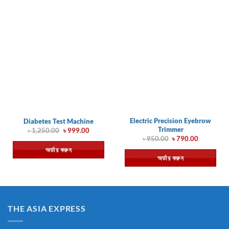
Electric Precision Eyebrow
Diabetes Test Machine
Trimmer
Original
Current
৳
1,250.00
৳
999.00
price
price
Original
Current
৳
950.00
৳
790.00
was:
is:
price
price
অর্ডার করুন
৳ 1,250.00.
৳ 999.00.
was:
is:
অর্ডার করুন
৳ 950.00.
৳ 790.00.
THE ASIA EXPRESS