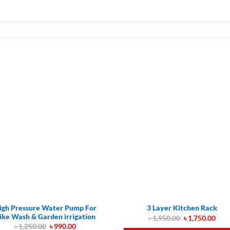
igh Pressure Water Pump For
3 Layer Kitchen Rack
ike Wash & Garden irrigation
Original
Cur
৳
1,950.00
৳
1,750.00
price
pric
Original
Current
৳
1,250.00
৳
990.00