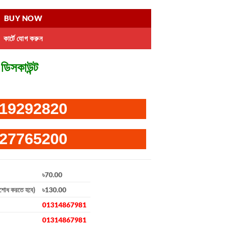
BUY NOW
কার্টে যোগ করুন
ডিসকাউন্ট
19292820
27765200
৳70.00
িশোধ করতে হবে)
৳130.00
01314867981
01314867981