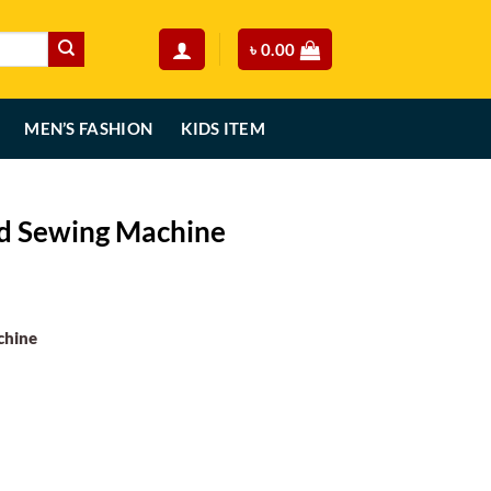
৳
0.00
MEN’S FASHION
KIDS ITEM
d Sewing Machine
rent
ce
chine
90.00.
e quantity