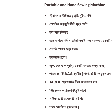
Portable and Hand Sewing Machine
স্ট্যাপলার স্টাইলড হ্যান্ডি সুইং মেশি
পোর্টেবল ও হ্যান্ডি মিনি সুইং মেশি
কমপ্যাক্ট ডিজাই
রডে লাগানো পর্দা বা ছেঁড়া পকেট , পরা অবস্হায় সেলাই 
সেলাই শেখার জন্য সহজ
ব্যবহারপোযোগ
দ্রুত হেম ও অন্যান্য সেলাই কাজের জন্য আদর্
পাওয়ার: ৪টি AAA ব্যাটার (সাথে বেটারি সংযুক্ত নয়
AC/DC অ্যাডাপ্টর দিয়ে ও চালানো যাব
স্টিচ লেংথ অ্যাডজাস্টমেন্ট ফাংশ
সাইজ: ৯ X ৬.৭৫ X ২ ইঞ্চি
সাথে বেটারি সংযুক্ত নয়।