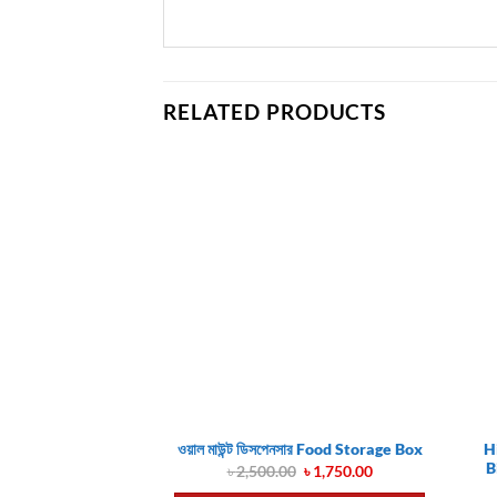
RELATED PRODUCTS
H
ওয়াল মাউন্ট ডিসপেনসার Food Storage Box
B
Original
Current
৳
2,500.00
৳
1,750.00
price
price