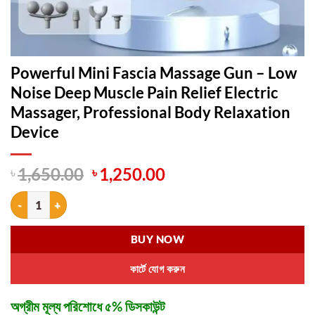
Powerful Mini Fascia Massage Gun – Low
Noise Deep Muscle Pain Relief Electric
Massager, Professional Body Relaxation
Device
Original
Current
৳
1,650.00
৳
1,250.00
price
price
Powerful Mini Fascia Massage Gun – Low Noise Deep Muscle Pain Relie
was:
is:
৳ 1,650.00.
৳ 1,250.00.
BUY NOW
কার্টে যোগ করুন
অগ্রীম মূল্য পরিশোধে ৫% ডিসকাউন্ট