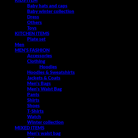
Baby hats and caps
Baby winter collection
Dress
Others
Toys
KITCHEN ITEMS
Plate set
Men
MEN'S FASHION
Accessories
Clothing
Hoodies
Hoodies & Sweatshirts
Jackets & Coats
Men's Bags
Men's Waist Bag
Pants
Shirts
Shoes
T-Shirts
Watch
Winter collection
MIXED ITEMS
Men's waist bag