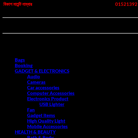
বিকাশ মার্চেন্ট নাম্বার
01521392
বিঃদ্রঃ-🔸 ছবি এবং বর্ণনার সাথে পণ্যের মিল থাকা সত্যেও আপনি পণ্য গ্রহন করতে না চাইলে ডে
🔹পণ্য ডেলিভারি নেওয়ার সময় ডেলিভারি ম্যান সামনে থাকা অবস্থায় বক্স খুলে দেখে নেয়ার সময় এ
Product categories
Bags
Booking
GADGET & ELECTRONICS
Audio
Cameras
Car accessories
Computer Accessories
Electronics Product
USB Lighter
Fan
Gadget items
High Quality Light
Mobile Accessories
HEALTH & BEAUTY
Bath & Body