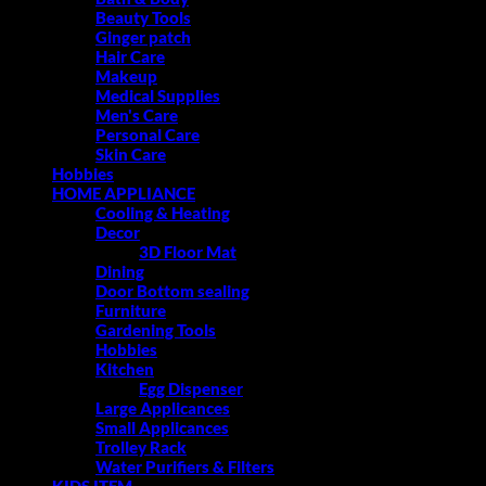
Beauty Tools
Ginger patch
Hair Care
Makeup
Medical Supplies
Men's Care
Personal Care
Skin Care
Hobbies
HOME APPLIANCE
Cooling & Heating
Decor
3D Floor Mat
Dining
Door Bottom sealing
Furniture
Gardening Tools
Hobbies
Kitchen
Egg Dispenser
Large Applicances
Small Applicances
Trolley Rack
Water Purifiers & Filters
KIDS ITEM