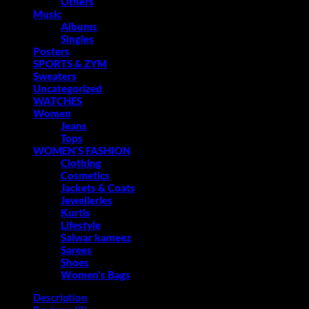
Others
Music
Albums
Singles
Posters
SPORTS & ZYM
Sweaters
Uncategorized
WATCHES
Women
Jeans
Tops
WOMEN'S FASHION
Clothing
Cosmetics
Jackets & Coats
Jewelleries
Kurtis
Lifestyle
Salwar kameez
Sarees
Shoes
Women's Bags
Description