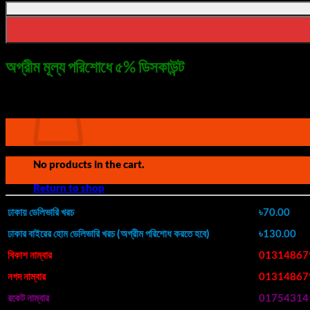
No products in the cart.
Rice
Paddle
Return to shop
–
Non-
Stick,
অগ্রীম মূল্য পরিশোধে ৫% ডিসকাউন্ট
Heat-
Cart
Resistant
ফোনে অর্ডারের জন্য ডায়াল করুন
Rice
Spoon
for
Cooker
or
Pot
No products in the cart.
quantity
Return to shop
ঢাকায় ডেলিভারি খরচ
৳70.00
ঢাকার বাইরের হোম ডেলিভারি খরচ (অগ্রীম পরিশোধ করতে হবে)
৳130.00
বিকাশ নাম্বার
01314867
নগদ নাম্বার
01314867
রকেট নাম্বার
01754314