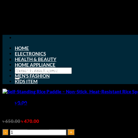
Skip
to
content
HOME
ELECTRONICS
HEALTH & BEAUTY
HOME APPLIANCE
Search
WOMEN’S FASHION
for:
MEN’S FASHION
KIDS ITEM
৳
0.00
Self-Standing Rice Paddle – Non
Original
Current
৳
650.00
৳
470.00
price
price
Self-
was:
is:
Standing
৳ 650.00.
৳ 470.00.