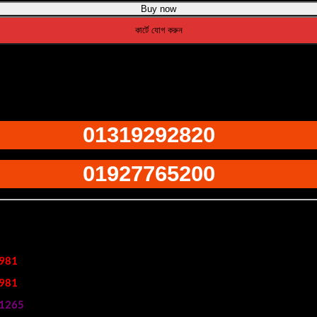
Buy now
কার্টে যোগ করুন
01319292820
01927765200
981
981
1265