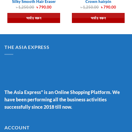
Silky Smooth Hair Eraser
Crown hairpin
Original
Current
Original
Current
৳
1,250.00
৳
790.00
৳
1,250.00
৳
790.00
price
price
price
price
was:
is:
was:
is:
অর্ডার করুন
অর্ডার করুন
৳ 1,250.00.
৳ 790.00.
৳ 1,250.00.
৳ 790.00.
THE ASIA EXPRESS
The Asia Express” is an Online Shopping Platform. We
have been performing all the business activities
successfully since 2018 till now.
ACCOUNT