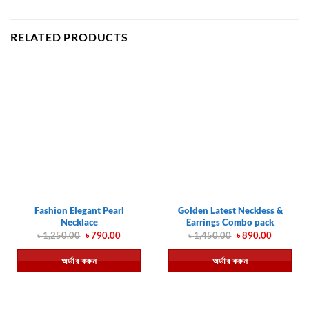
RELATED PRODUCTS
Fashion Elegant Pearl
Golden Latest Neckless &
Necklace
Earrings Combo pack
Original
Current
Original
Current
৳
1,250.00
৳
790.00
৳
1,450.00
৳
890.00
price
price
price
price
was:
is:
was:
is:
অর্ডার করুন
অর্ডার করুন
৳ 1,250.00.
৳ 790.00.
৳ 1,450.00.
৳ 890.00.