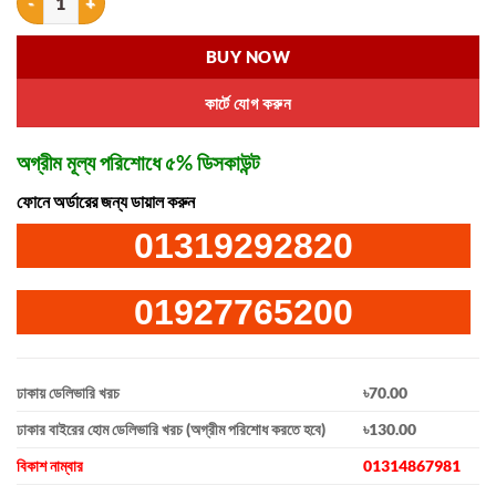
BUY NOW
কার্টে যোগ করুন
অগ্রীম মূল্য পরিশোধে ৫% ডিসকাউন্ট
ফোনে অর্ডারের জন্য ডায়াল করুন
01319292820
01927765200
ঢাকায় ডেলিভারি খরচ
৳70.00
ঢাকার বাইরের হোম ডেলিভারি খরচ (অগ্রীম পরিশোধ করতে হবে)
৳130.00
বিকাশ নাম্বার
01314867981