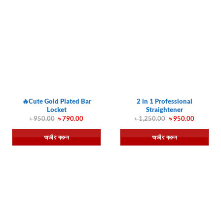
🔥Cute Gold Plated Bar
2 in 1 Professional
Locket
Straightener
Original
Current
Original
Current
৳
950.00
৳
790.00
৳
1,250.00
৳
950.00
price
price
price
price
was:
is:
was:
is:
অর্ডার করুন
অর্ডার করুন
৳ 950.00.
৳ 790.00.
৳ 1,250.00.
৳ 950.00.