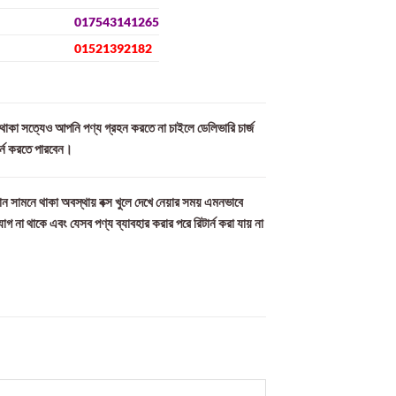
017543141265
01521392182
ল থাকা সত্যেও আপনি পণ্য গ্রহন করতে না চাইলে ডেলিভারি চার্জ
ার্ন করতে পারবেন।
ন সামনে থাকা অবস্থায় বক্স খুলে দেখে নেয়ার সময় এমনভাবে
যোগ না থাকে এবং যেসব পণ্য ব্যাবহার করার পরে রিটার্ন করা যায় না