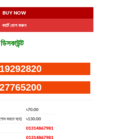
.
৳ 1,290.00.
BUY NOW
কার্টে যোগ করুন
ডিসকাউন্ট
19292820
27765200
৳70.00
িশোধ করতে হবে)
৳130.00
01314867981
01314867981