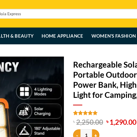
LTH & BEAUTY
HOME APPLIANCE
WOMEN’S FASHION
Rechargeable Sola
Portable Outdoor
Power Bank, High
Light for Camping
Original
Rated
1
5
2,250.00
1,290.00
৳
৳
out of 5
price
based on
Rechargeable Solar LED Flood Lig
was:
customer