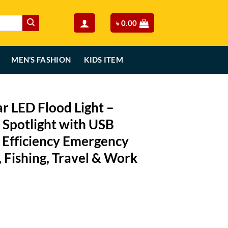
৳
0.00
MEN’S FASHION
KIDS ITEM
r LED Flood Light –
 Spotlight with USB
 Efficiency Emergency
, Fishing, Travel & Work
Current
price
ht – Portable Outdoor Spotlight with USB Power Bank, High Efficiency E
is: