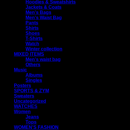
Hoodies & Sweatshirts
Jackets & Coats
Men's Bags
Men's Waist Bag
Pants
Shirts
Shoes
T-Shirts
Watch
Winter collection
MIXED ITEMS
Men's waist bag
Others
Music
Albums
Singles
Posters
SPORTS & ZYM
Sweaters
Uncategorized
WATCHES
Women
Jeans
Tops
WOMEN'S FASHION