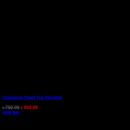
Stainless Steel Tea Strainer
Original
Current
৳
750.00
৳
450.00
price
price
অর্ডার করুন
was:
is:
৳ 750.00.
৳ 450.00.