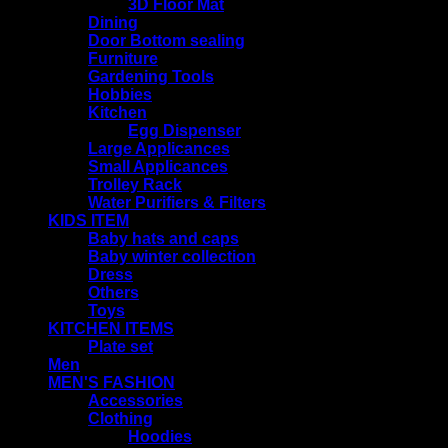
3D Floor Mat
Dining
Door Bottom sealing
Furniture
Gardening Tools
Hobbies
Kitchen
Egg Dispenser
Large Applicances
Small Applicances
Trolley Rack
Water Purifiers & Filters
KIDS ITEM
Baby hats and caps
Baby winter collection
Dress
Others
Toys
KITCHEN ITEMS
Plate set
Men
MEN'S FASHION
Accessories
Clothing
Hoodies