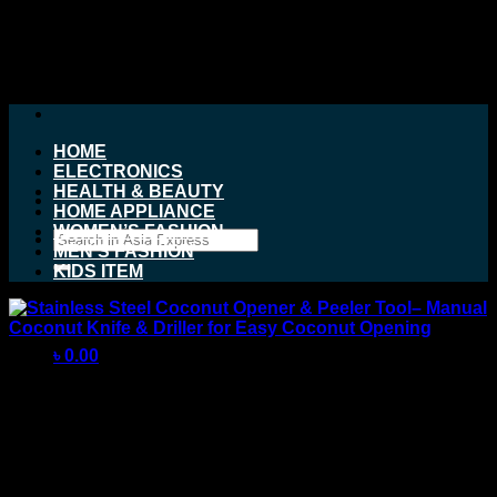
Skip
to
content
HOME
ELECTRONICS
HEALTH & BEAUTY
HOME APPLIANCE
WOMEN’S FASHION
Search
MEN’S FASHION
for:
KIDS ITEM
৳
0.00
Stainless Steel Coconut
Opener & Peeler Tool–
Manual Coconut Knife &
No products in the cart.