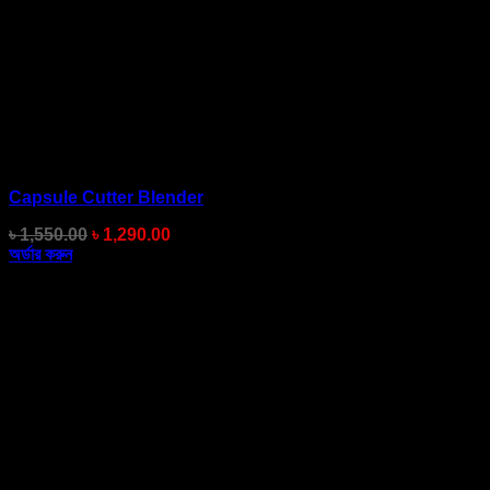
Capsule Cutter Blender
Original
Current
৳
1,550.00
৳
1,290.00
price
price
অর্ডার করুন
was:
is:
৳ 1,550.00.
৳ 1,290.00.