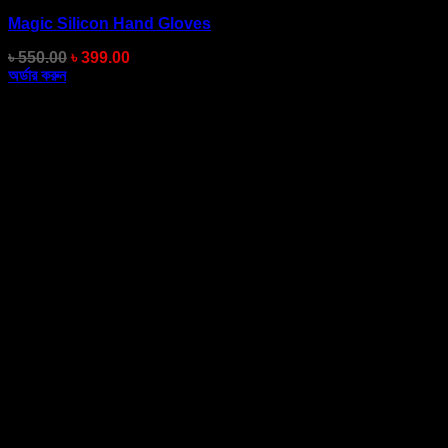
Magic Silicon Hand Gloves
Original
Current
৳
550.00
৳
399.00
price
price
অর্ডার করুন
was:
is:
৳ 550.00.
৳ 399.00.