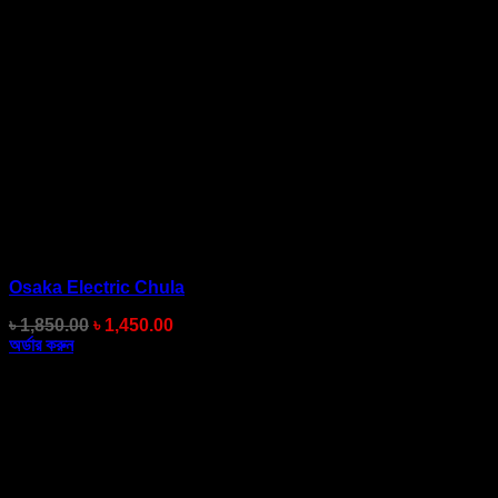
Osaka Electric Chula
Original
Current
৳
1,850.00
৳
1,450.00
price
price
অর্ডার করুন
was:
is:
৳ 1,850.00.
৳ 1,450.00.