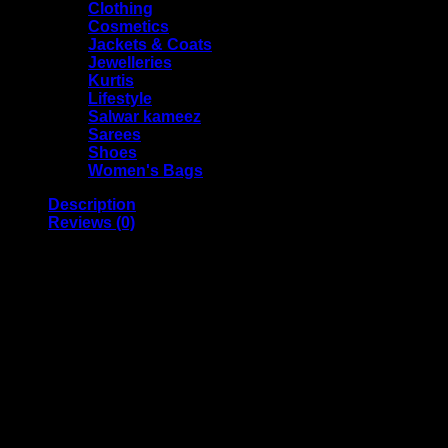
Clothing
Cosmetics
Jackets & Coats
Jewelleries
Kurtis
Lifestyle
Salwar kameez
Sarees
Shoes
Women's Bags
Description
Reviews (0)
Stainless Steel Coconut Opener & Peeler Tool– Manual
Coconut Knife & Driller for Easy Coconut Opening
Handy to use and smart way to drink tender
coconut.
Coconut cutter Stainless steel blade.
The tool will cut into the coconut. Remove the tool,
insert straw and drink Yummy.
Push the tool through the soft husk at the top of the
young drinking coconut.