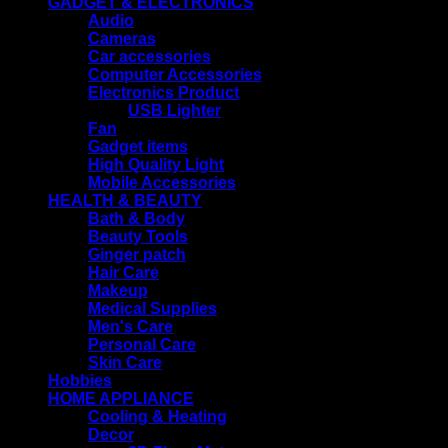
GADGET & ELECTRONICS
Audio
Cameras
Car accessories
Computer Accessories
Electronics Product
USB Lighter
Fan
Gadget items
High Quality Light
Mobile Accessories
HEALTH & BEAUTY
Bath & Body
Beauty Tools
Ginger patch
Hair Care
Makeup
Medical Supplies
Men's Care
Personal Care
Skin Care
Hobbies
HOME APPLIANCE
Cooling & Heating
Decor