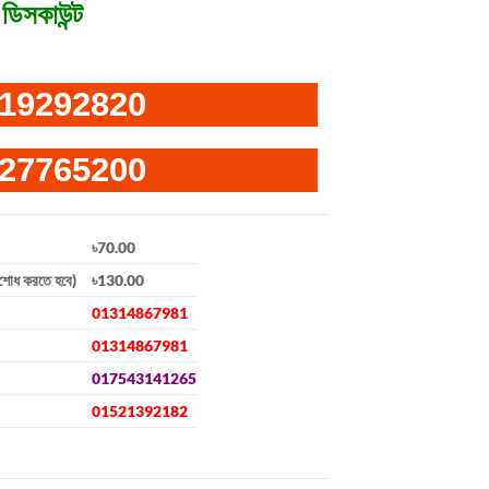
ডিসকাউন্ট
19292820
27765200
৳70.00
িশোধ করতে হবে)
৳130.00
01314867981
01314867981
017543141265
01521392182