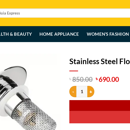
LTH & BEAUTY
HOME APPLIANCE
WOMEN’S FASHION
Stainless Steel Fl
Original
Cur
850.00
690.00
৳
৳
price
pri
Stainless Steel Floor Drain Filter 
was:
is:
৳ 850.00.
৳ 6