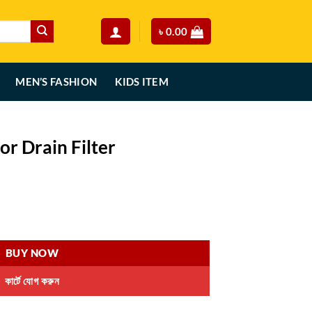
৳
0.00
MEN’S FASHION
KIDS ITEM
oor Drain Filter
rent
ce
quantity
90.00.
BUY NOW
কার্টে যোগ করুন