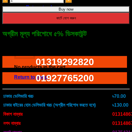
Ear
৳ 990.00.
৳ 790.00.
Return to shop
Buy now
Mounted
Bone
কার্টে যোগ করুন
Conduction
quantity
অগ্রীম মূল্য পরিশোধে ৫% ডিসকাউন্ট
Cart
ফোনে অর্ডারের জন্য ডায়াল করুন
01319292820
No products in the cart.
01927765200
Return to shop
ঢাকায় ডেলিভারি খরচ
৳70.00
ঢাকার বাইরের হোম ডেলিভারি খরচ (অগ্রীম পরিশোধ করতে হবে)
৳130.00
বিকাশ নাম্বার
0131486
নগদ নাম্বার
0131486