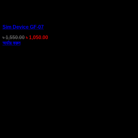
Sim Device GF-07
Original
Current
৳
1,550.00
৳
1,050.00
price
price
অর্ডার করুন
was:
is:
৳ 1,550.00.
৳ 1,050.00.