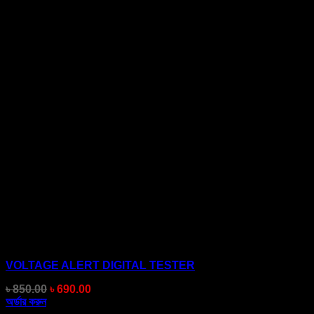
VOLTAGE ALERT DIGITAL TESTER
Original
Current
৳
850.00
৳
690.00
price
price
অর্ডার করুন
was:
is: