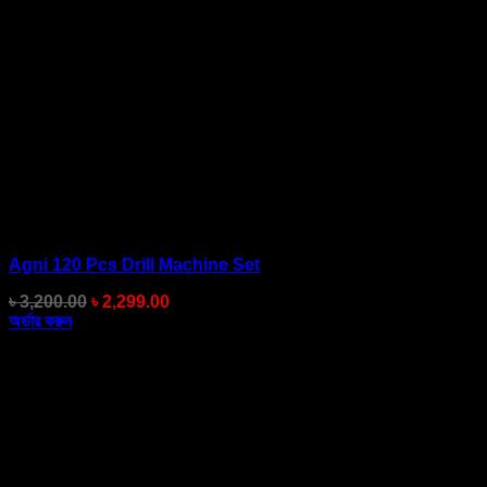
Agni 120 Pcs Drill Machine Set
Original
Current
৳
3,200.00
৳
2,299.00
price
price
অর্ডার করুন
was:
is:
৳ 3,200.00.
৳ 2,299.00.