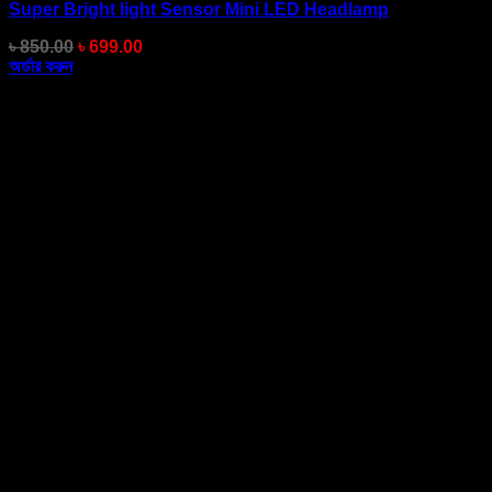
Super Bright light Sensor Mini LED Headlamp
Original
Current
৳
850.00
৳
699.00
price
price
অর্ডার করুন
was:
is:
৳ 850.00.
৳ 699.00.