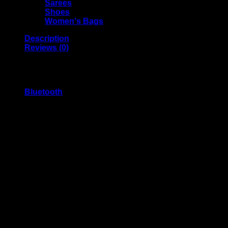
Sarees
Shoes
Women's Bags
Description
Reviews (0)
T75 Ear Mounted Bone Conduction
Bluetooth
version：5.3
Support protocol：A2DP/HFP/SPP/HID/PBAP
Bluetooth range：10-15m
Battery capacity：50mA
Charging box battery capacity：400mAh
Charging time About 1 h
Call & playing time About 5 h
Speaker size：10mm
MIC Sensitivity: -42dB±3dB
Frequency response：40Hz-20KHz
Impedance：32Ω
Sensitivity：106±3dB
Charging specification：5V/1A
Operating voltage：3.7V-4.2V