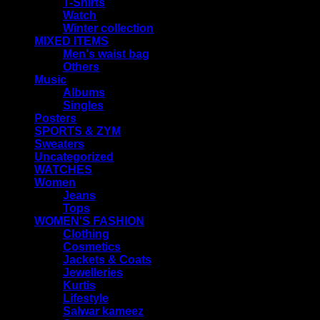
T-Shirts
Watch
Winter collection
MIXED ITEMS
Men's waist bag
Others
Music
Albums
Singles
Posters
SPORTS & ZYM
Sweaters
Uncategorized
WATCHES
Women
Jeans
Tops
WOMEN'S FASHION
Clothing
Cosmetics
Jackets & Coats
Jewelleries
Kurtis
Lifestyle
Salwar kameez