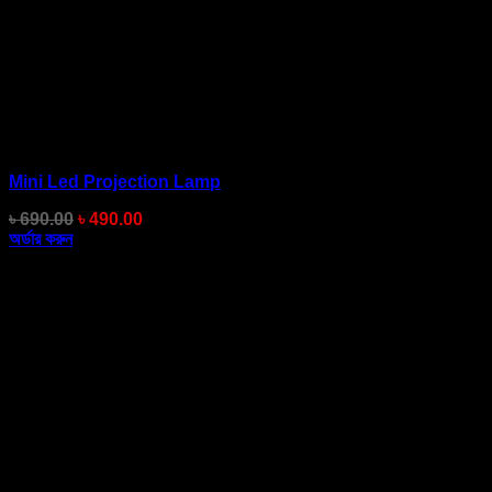
Mini Led Projection Lamp
Original
Current
৳
690.00
৳
490.00
price
price
অর্ডার করুন
was:
is:
৳ 690.00.
৳ 490.00.