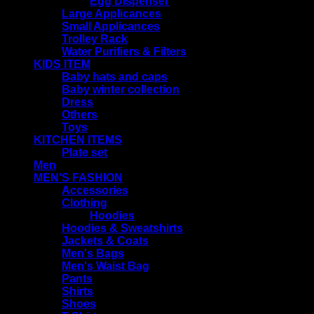
Egg Dispenser
Large Applicances
Small Applicances
Trolley Rack
Water Purifiers & Filters
KIDS ITEM
Baby hats and caps
Baby winter collection
Dress
Others
Toys
KITCHEN ITEMS
Plate set
Men
MEN'S FASHION
Accessories
Clothing
Hoodies
Hoodies & Sweatshirts
Jackets & Coats
Men's Bags
Men's Waist Bag
Pants
Shirts
Shoes