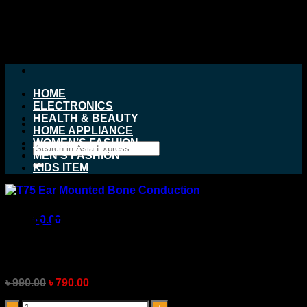
Skip
to
content
HOME
ELECTRONICS
HEALTH & BEAUTY
HOME APPLIANCE
WOMEN’S FASHION
Search
MEN’S FASHION
for:
KIDS ITEM
T75 Ear Mounted Bone
৳
0.00
Conduction
Original
Current
৳
990.00
৳
790.00
price
price
No products in the cart.
T75
was:
is: