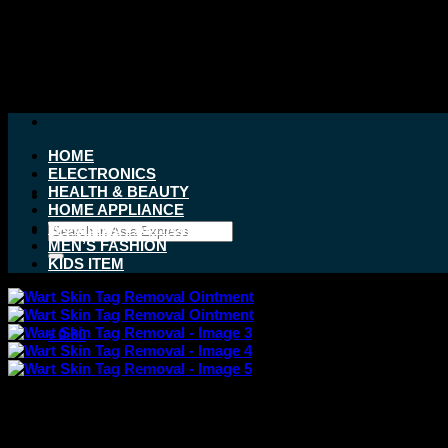
Skip
to
content
HOME
ELECTRONICS
HEALTH & BEAUTY
HOME APPLIANCE
WOMEN’S FASHION
Search
MEN’S FASHION
for:
KIDS ITEM
৳
0.00