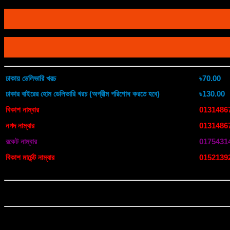
ঢাকায় ডেলিভারি খরচ
৳70.00
ঢাকার বাইরের হোম ডেলিভারি খরচ (অগ্রীম পরিশোধ করতে হবে)
৳130.00
বিকাশ নাম্বার
0131486
নগদ নাম্বার
0131486
রকেট নাম্বার
0175431
বিকাশ মার্চেন্ট নাম্বার
0152139
বিঃদ্রঃ-🔸 ছবি এবং বর্ণনার সাথে পণ্যের মিল থাকা সত্যেও আপনি পণ্য গ্রহন করতে না চাইলে
🔹পণ্য ডেলিভারি নেওয়ার সময় ডেলিভারি ম্যান সামনে থাকা অবস্থায় বক্স খুলে দেখে নেয়ার সম