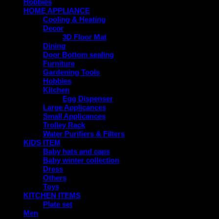
Hobbies
HOME APPLIANCE
Cooling & Heating
Decor
3D Floor Mat
Dining
Door Bottom sealing
Furniture
Gardening Tools
Hobbies
Kitchen
Egg Dispenser
Large Applicances
Small Applicances
Trolley Rack
Water Purifiers & Filters
KIDS ITEM
Baby hats and caps
Baby winter collection
Dress
Others
Toys
KITCHEN ITEMS
Plate set
Men