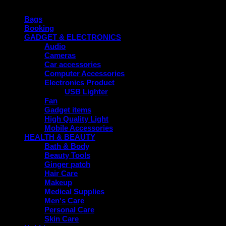
Product categories
Bags
Booking
GADGET & ELECTRONICS
Audio
Cameras
Car accessories
Computer Accessories
Electronics Product
USB Lighter
Fan
Gadget items
High Quality Light
Mobile Accessories
HEALTH & BEAUTY
Bath & Body
Beauty Tools
Ginger patch
Hair Care
Makeup
Medical Supplies
Men's Care
Personal Care
Skin Care