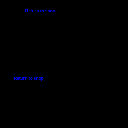
No products in the cart.
Return to shop
Cart
No products in the cart.
Return to shop