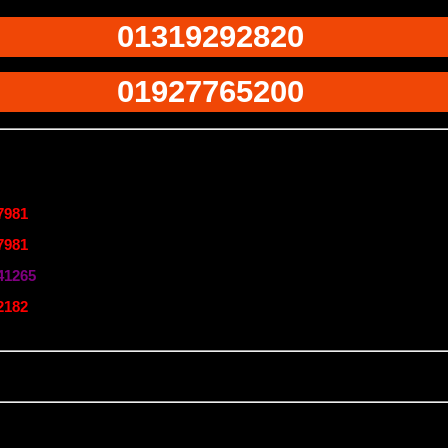
01319292820
01927765200
7981
7981
41265
2182
 ডেলিভারি চার্জ ১৩০ টাকা ডেলিভারি ম্যানকে প্রদান করে রিটার্ন করতে পারবেন।
য় এমনভাবে প্যাকেজিং খোলা যাবে না যাতে রিটার্ন করার সুযোগ না থাকে এবং যেসব পণ্য ব্যাবহার