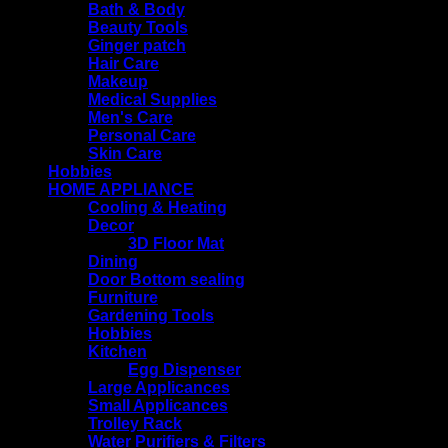
Bath & Body
Beauty Tools
Ginger patch
Hair Care
Makeup
Medical Supplies
Men's Care
Personal Care
Skin Care
Hobbies
HOME APPLIANCE
Cooling & Heating
Decor
3D Floor Mat
Dining
Door Bottom sealing
Furniture
Gardening Tools
Hobbies
Kitchen
Egg Dispenser
Large Applicances
Small Applicances
Trolley Rack
Water Purifiers & Filters