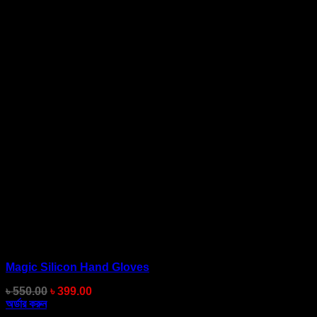
Magic Silicon Hand Gloves
Original
Current
৳
550.00
৳
399.00
price
price
অর্ডার করুন
was:
is: