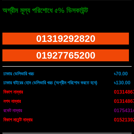
quantity
অগ্রীম মূল্য পরিশোধে ৫% ডিসকাউন্ট
ফোনে অর্ডারের জন্য ডায়াল করুন
01319292820
01927765200
ঢাকায় ডেলিভারি খরচ
৳70.00
ঢাকার বাইরের হোম ডেলিভারি খরচ (অগ্রীম পরিশোধ করতে হবে)
৳130.00
বিকাশ নাম্বার
0131486
নগদ নাম্বার
0131486
রকেট নাম্বার
0175431
বিকাশ মার্চেন্ট নাম্বার
0152139