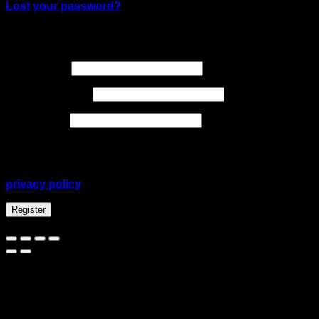
Lost your password?
Register
Required
Username
*
Required
Email address
*
Required
Password
*
Your personal data will be used to support your
experience throughout this website, to manage access
to your account, and for other purposes described in our
privacy policy
.
Register