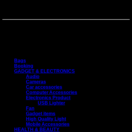
বিঃদ্রঃ-🔸 ছবি এবং বর্ণনার সাথে পণ্যের মিল থাকা সত্যেও আপনি পণ্য গ্রহন করতে না
চাইলে ডেলিভারি চার্জ ১৩০ টাকা ডেলিভারি ম্যানকে প্রদান করে রিটার্ন করতে পারবেন।
🔹পণ্য ডেলিভারি নেওয়ার সময় ডেলিভারি ম্যান সামনে থাকা অবস্থায় বক্স খুলে দেখে
নেয়ার সময় এমনভাবে প্যাকেজিং খোলা যাবে না যাতে রিটার্ন করার সুযোগ না থাকে এবং
যেসব পণ্য ব্যাবহার করার পরে রিটার্ন করা যায় না তেমন পণ্য ব্যাবহার করে চেক করা যাবে
না।
Product categories
Bags
Booking
GADGET & ELECTRONICS
Audio
Cameras
Car accessories
Computer Accessories
Electronics Product
USB Lighter
Fan
Gadget items
High Quality Light
Mobile Accessories
HEALTH & BEAUTY