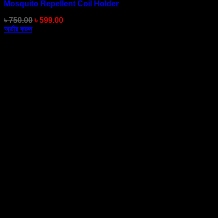
Mosquito Repellent Coil Holder
Original
Current
৳
750.00
৳
599.00
price
price
অর্ডার করুন
was:
is:
৳ 750.00.
৳ 599.00.