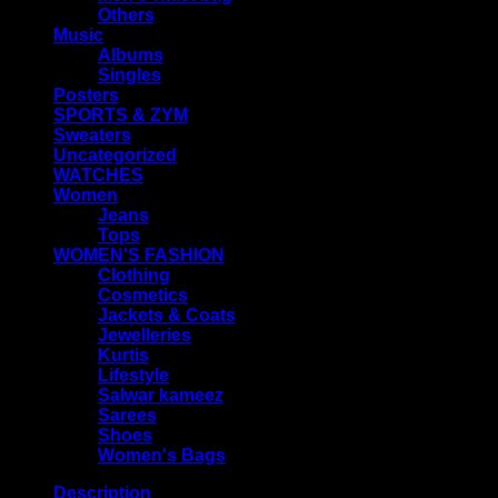
Others
Music
Albums
Singles
Posters
SPORTS & ZYM
Sweaters
Uncategorized
WATCHES
Women
Jeans
Tops
WOMEN'S FASHION
Clothing
Cosmetics
Jackets & Coats
Jewelleries
Kurtis
Lifestyle
Salwar kameez
Sarees
Shoes
Women's Bags
Description