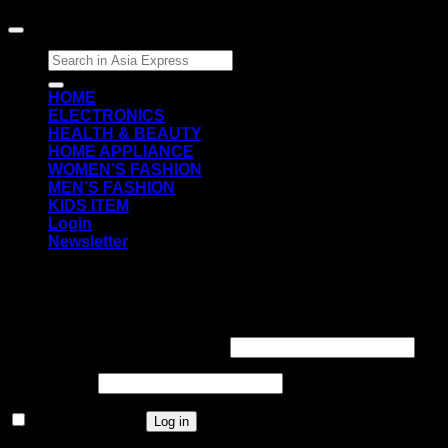
Search
for:
HOME
ELECTRONICS
HEALTH & BEAUTY
HOME APPLIANCE
WOMEN’S FASHION
MEN’S FASHION
KIDS ITEM
Login
Newsletter
Login
Required
Username or email address
*
Required
Password
*
Remember me
Log in