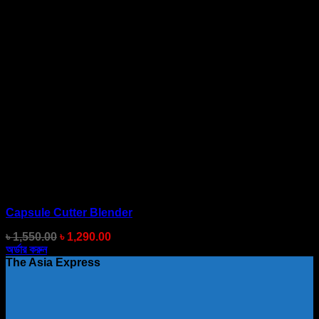
Capsule Cutter Blender
Original
Current
৳
1,550.00
৳
1,290.00
price
price
অর্ডার করুন
was:
is:
The Asia Express
৳ 1,550.00.
৳ 1,290.00.