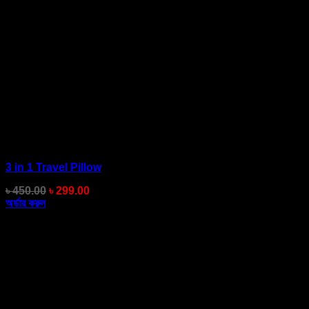
3 in 1 Travel Pillow
Original
Current
৳
450.00
৳
299.00
price
price
অর্ডার করুন
was:
is:
৳ 450.00.
৳ 299.00.