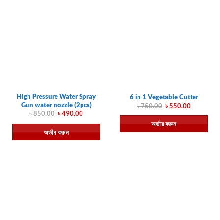
High Pressure Water Spray
6 in 1 Vegetable Cutter
Gun water nozzle (2pcs)
Original
Current
৳
750.00
৳
550.00
price
price
Original
Current
৳
850.00
৳
490.00
was:
is:
price
price
অর্ডার করুন
৳ 750.00.
৳ 550.00.
was:
is:
অর্ডার করুন
৳ 850.00.
৳ 490.00.