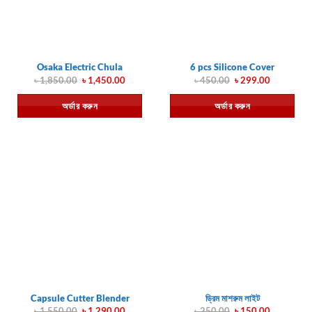
Osaka Electric Chula
6 pcs Silicone Cover
Original
Current
Original
Current
৳
1,850.00
৳
1,450.00
৳
450.00
৳
299.00
price
price
price
price
was:
is:
was:
is:
অর্ডার করুন
অর্ডার করুন
৳ 1,850.00.
৳ 1,450.00.
৳ 450.00.
৳ 299.00.
Capsule Cutter Blender
ড্রিম মাশরুম লাইট
Original
Current
Original
Current
৳
1,550.00
৳
1,290.00
৳
250.00
৳
150.00