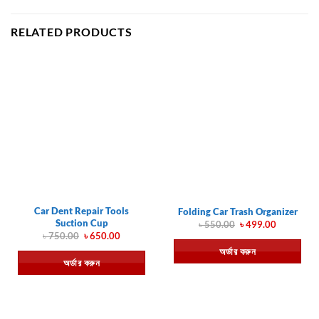
RELATED PRODUCTS
Car Dent Repair Tools
Folding Car Trash Organizer
Suction Cup
Original
Current
৳
550.00
৳
499.00
price
price
Original
Current
৳
750.00
৳
650.00
was:
is:
price
price
অর্ডার করুন
৳ 550.00.
৳ 499.00.
was:
is:
অর্ডার করুন
৳ 750.00.
৳ 650.00.