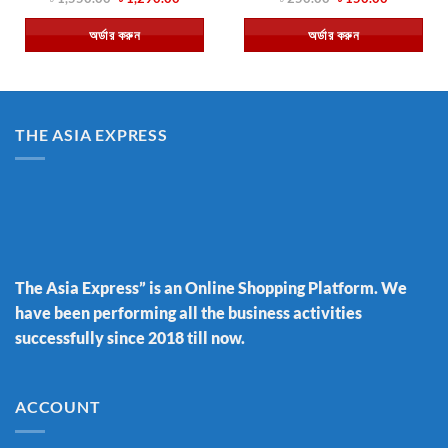
price
price
price
price
was:
is:
was:
is:
অর্ডার করুন
অর্ডার করুন
৳ 1,550.00.
৳ 1,290.00.
৳ 250.00.
৳ 150.00.
THE ASIA EXPRESS
The Asia Express” is an Online Shopping Platform. We
have been performing all the business activities
successfully since 2018 till now.
ACCOUNT