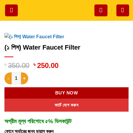
Skip
to
content
(১ পিস) Water Faucet Filter
Original
Current
৳
350.00
৳
250.00
price
price
(১ পিস) Water Faucet Filter quantity
was:
is:
৳ 350.00.
৳ 250.00.
BUY NOW
কার্টে যোগ করুন
অগ্রীম মূল্য পরিশোধে ৫% ডিসকাউন্ট
ফোনে অর্ডারের জন্য ডায়াল করুন