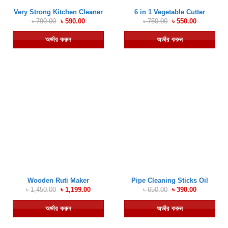
Very Strong Kitchen Cleaner
6 in 1 Vegetable Cutter
Original
Current
Original
Current
৳
790.00
৳
590.00
৳
750.00
৳
550.00
price
price
price
price
was:
is:
was:
is:
অর্ডার করুন
অর্ডার করুন
৳ 790.00.
৳ 590.00.
৳ 750.00.
৳ 550.00.
Wooden Ruti Maker
Pipe Cleaning Sticks Oil
Original
Current
Original
Current
৳
1,450.00
৳
1,199.00
৳
650.00
৳
390.00
price
price
price
price
was:
is:
was:
is:
অর্ডার করুন
অর্ডার করুন
৳ 1,450.00.
৳ 1,199.00.
৳ 650.00.
৳ 390.00.