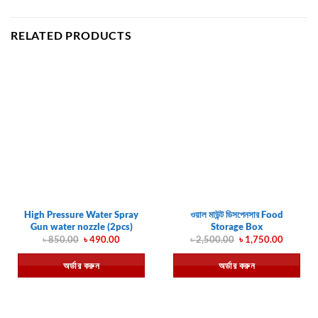
RELATED PRODUCTS
High Pressure Water Spray
ওয়াল মাউন্ট ডিসপেনসার Food
Gun water nozzle (2pcs)
Storage Box
Original
Current
Original
Current
৳
850.00
৳
490.00
৳
2,500.00
৳
1,750.00
price
price
price
price
was:
is:
was:
is:
অর্ডার করুন
অর্ডার করুন
৳ 850.00.
৳ 490.00.
৳ 2,500.00.
৳ 1,750.