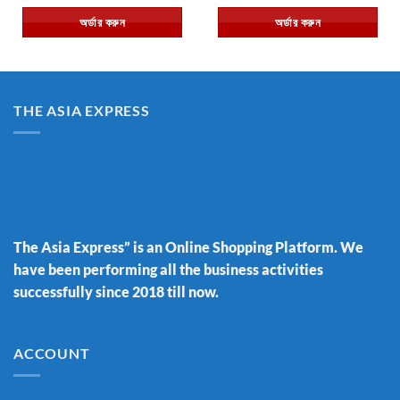
was:
is:
was:
is:
অর্ডার করুন
অর্ডার করুন
৳ 1,550.00.
৳ 1,290.00.
৳ 1,850.00.
৳ 1,450.
THE ASIA EXPRESS
The Asia Express” is an Online Shopping Platform. We
have been performing all the business activities
successfully since 2018 till now.
ACCOUNT