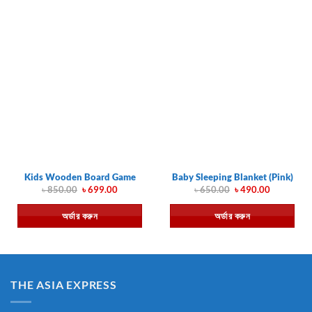
Kids Wooden Board Game
Baby Sleeping Blanket (Pink)
Original
Current
Original
Current
৳
850.00
৳
699.00
৳
650.00
৳
490.00
price
price
price
price
was:
is:
was:
is:
অর্ডার করুন
অর্ডার করুন
৳ 850.00.
৳ 699.00.
৳ 650.00.
৳ 490.00.
THE ASIA EXPRESS