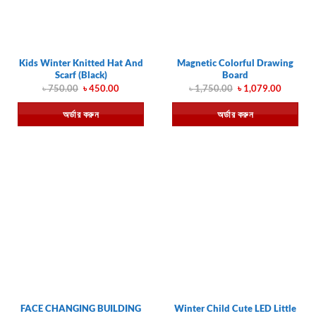
Kids Winter Knitted Hat And
Magnetic Colorful Drawing
Scarf (Black)
Board
Original
Current
Original
Current
৳
750.00
৳
450.00
৳
1,750.00
৳
1,079.00
price
price
price
price
was:
is:
was:
is:
অর্ডার করুন
অর্ডার করুন
৳ 750.00.
৳ 450.00.
৳ 1,750.00.
৳ 1,079.
FACE CHANGING BUILDING
Winter Child Cute LED Little