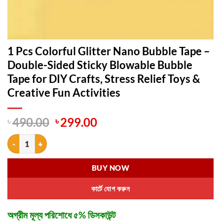
1 Pcs Colorful Glitter Nano Bubble Tape –
Double-Sided Sticky Blowable Bubble
Tape for DIY Crafts, Stress Relief Toys &
Creative Fun Activities
Original
Current
৳
490.00
৳
299.00
price
price
1 Pcs Colorful Glitter Nano Bubble Tape – Double-Sided Sticky Blowable
was:
is:
৳ 490.00.
৳ 299.00.
BUY NOW
কার্টে যোগ করুন
অগ্রীম মূল্য পরিশোধে ৫% ডিসকাউন্ট