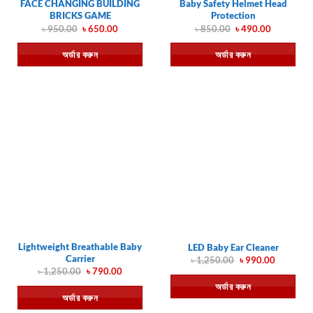
FACE CHANGING BUILDING
Baby Safety Helmet Head
BRICKS GAME
Protection
Original
Current
Original
Current
৳
950.00
৳
650.00
৳
850.00
৳
490.00
price
price
price
price
was:
is:
was:
is:
অর্ডার করুন
অর্ডার করুন
৳ 950.00.
৳ 650.00.
৳ 850.00.
৳ 490.00.
Lightweight Breathable Baby
LED Baby Ear Cleaner
Carrier
Original
Current
৳
1,250.00
৳
990.00
price
price
Original
Current
৳
1,250.00
৳
790.00
was:
is:
price
price
অর্ডার করুন
৳ 1,250.00.
৳ 990.00.
was:
is:
অর্ডার করুন
৳ 1,250.00.
৳ 790.00.