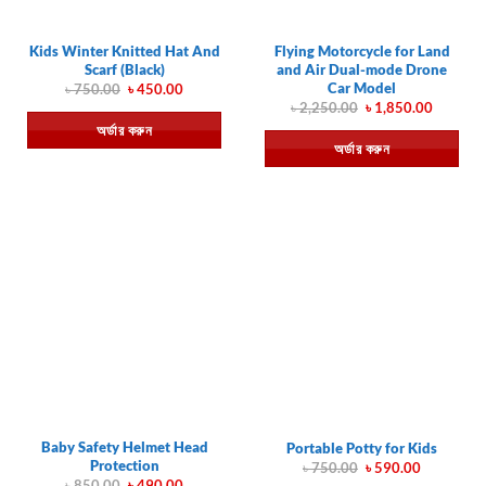
Kids Winter Knitted Hat And
Flying Motorcycle for Land
Scarf (Black)
and Air Dual-mode Drone
Car Model
Original
Current
৳
750.00
৳
450.00
price
price
Original
Current
৳
2,250.00
৳
1,850.00
was:
is:
price
price
অর্ডার করুন
৳ 750.00.
৳ 450.00.
was:
is:
অর্ডার করুন
৳ 2,250.00.
৳ 1,850.
Baby Safety Helmet Head
Portable Potty for Kids
Protection
Original
Current
৳
750.00
৳
590.00
price
price
Original
Current
৳
850.00
৳
490.00