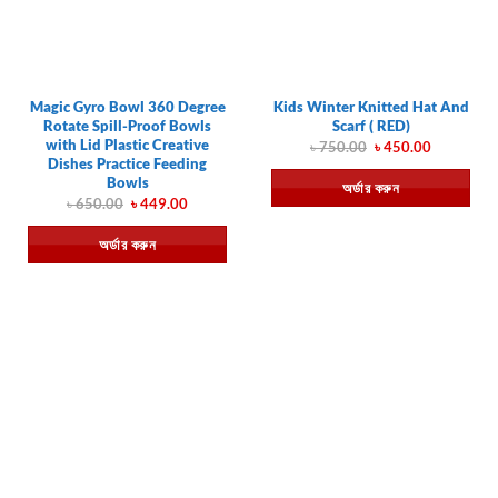
Magic Gyro Bowl 360 Degree
Kids Winter Knitted Hat And
Rotate Spill-Proof Bowls
Scarf ( RED)
with Lid Plastic Creative
Original
Current
৳
750.00
৳
450.00
price
price
Dishes Practice Feeding
was:
is:
Bowls
অর্ডার করুন
৳ 750.00.
৳ 450.00.
Original
Current
৳
650.00
৳
449.00
price
price
was:
is:
অর্ডার করুন
৳ 650.00.
৳ 449.00.