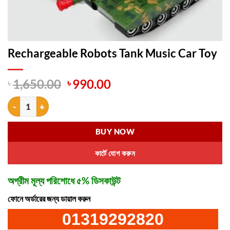
Rechargeable Robots Tank Music Car Toy
Original
Current
৳
1,650.00
৳
990.00
price
price
Rechargeable Robots Tank Music Car Toy quantity
was:
is:
৳ 1,650.00.
৳ 990.00.
BUY NOW
কার্টে যোগ করুন
অগ্রীম মূল্য পরিশোধে ৫% ডিসকাউন্ট
ফোনে অর্ডারের জন্য ডায়াল করুন
01319292820