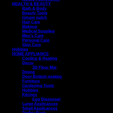
HEALTH & BEAUTY
Bath & Body
Beauty Tools
Ginger patch
Hair Care
Makeup
Medical Supplies
Men's Care
Personal Care
Skin Care
Hobbies
HOME APPLIANCE
Cooling & Heating
Decor
3D Floor Mat
Dining
Door Bottom sealing
Furniture
Gardening Tools
Hobbies
Kitchen
Egg Dispenser
Large Applicances
Small Applicances
Trolley Rack