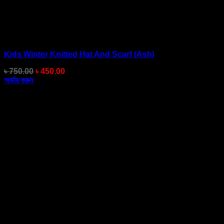
Kids Winter Knitted Hat And Scarf (Ash)
Original
Current
৳
750.00
৳
450.00
price
price
অর্ডার করুন
was:
is:
৳ 750.00.
৳ 450.00.