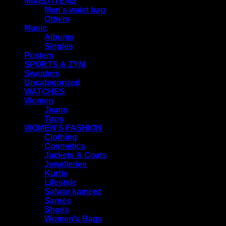
MIXED ITEMS
Men's waist bag
Others
Music
Albums
Singles
Posters
SPORTS & ZYM
Sweaters
Uncategorized
WATCHES
Women
Jeans
Tops
WOMEN'S FASHION
Clothing
Cosmetics
Jackets & Coats
Jewelleries
Kurtis
Lifestyle
Salwar kameez
Sarees
Shoes
Women's Bags