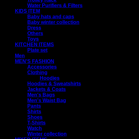
Water Purifiers & Filters
KIDS ITEM
Baby hats and caps
Baby winter collection
Dress
Others
Toys
KITCHEN ITEMS
Plate set
Men
MEN'S FASHION
Accessories
Clothing
Hoodies
Hoodies & Sweatshirts
Jackets & Coats
Men's Bags
Men's Waist Bag
Pants
Shirts
Shoes
T-Shirts
Watch
Winter collection