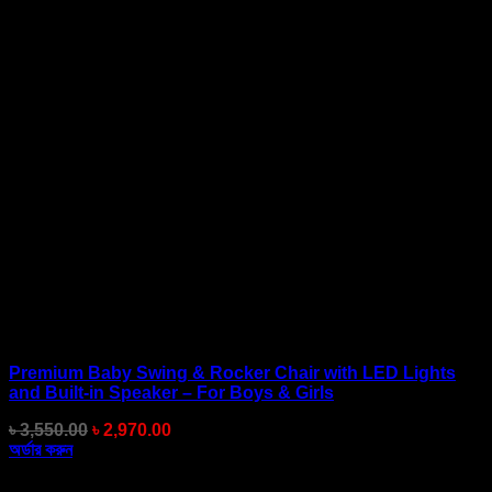
Premium Baby Swing & Rocker Chair with LED Lights
and Built-in Speaker – For Boys & Girls
Original
Current
৳
3,550.00
৳
2,970.00
price
price
অর্ডার করুন
was:
is:
৳ 3,550.00.
৳ 2,970.00.