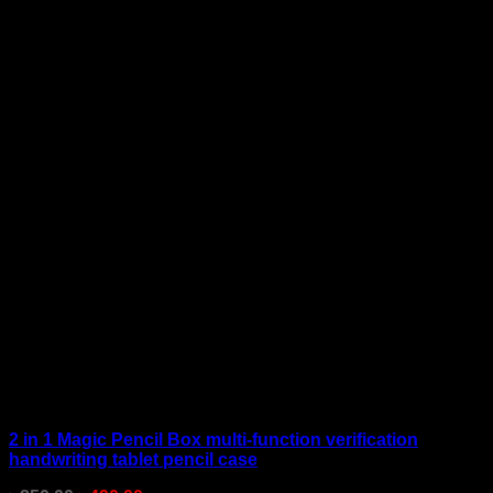
2 in 1 Magic Pencil Box multi-function verification
handwriting tablet pencil case