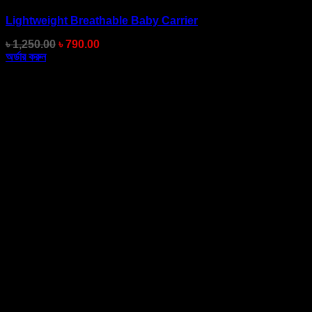
Lightweight Breathable Baby Carrier
Original
Current
৳
1,250.00
৳
790.00
price
price
অর্ডার করুন
was:
is:
৳ 1,250.00.
৳ 790.00.