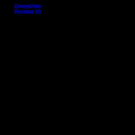
Description
Reviews (0)
Winter Child Cute LED Little Monster Hat
রঙ: কালো- সবুজ -আকাশি-গোলাপী
২ থেকে ১৮ বৎসর পর্যন্ত ব্যবহার উপযোগী
প্রাপ্তবয়স্ক, কিশোর এবং বড় বাচ্চাদের জন্য উপযুক্ত
