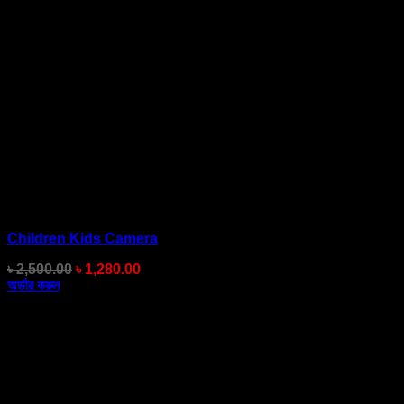
Children Kids Camera
Original
Current
৳
2,500.00
৳
1,280.00
price
price
অর্ডার করুন
was:
is:
৳ 2,500.00.
৳ 1,280.00.