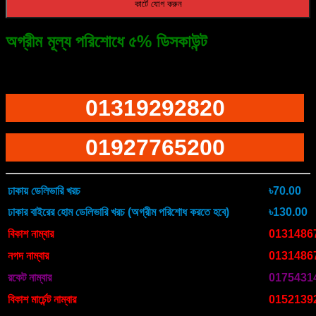
কার্টে যোগ করুন
Little
Monster
Hat
অগ্রীম মূল্য পরিশোধে ৫% ডিসকাউন্ট
quantity
ফোনে অর্ডারের জন্য ডায়াল করুন
01319292820
01927765200
ঢাকায় ডেলিভারি খরচ
৳70.00
ঢাকার বাইরের হোম ডেলিভারি খরচ (অগ্রীম পরিশোধ করতে হবে)
৳130.00
বিকাশ নাম্বার
0131486
নগদ নাম্বার
0131486
রকেট নাম্বার
0175431
বিকাশ মার্চেন্ট নাম্বার
0152139