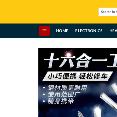
Skip
to
Search
for:
content
HOME
ELECTRONICS
HEA