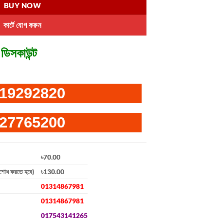
BUY NOW
কার্টে যোগ করুন
ডিসকাউন্ট
19292820
27765200
৳70.00
িশোধ করতে হবে)
৳130.00
01314867981
01314867981
017543141265