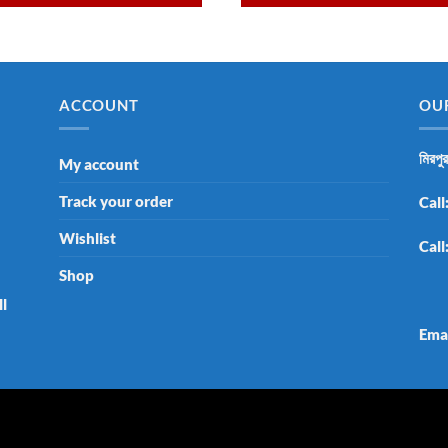
ACCOUNT
OU
মিরপু
My account
Track your order
Call
Wishlist
Call
Shop
ll
Ema