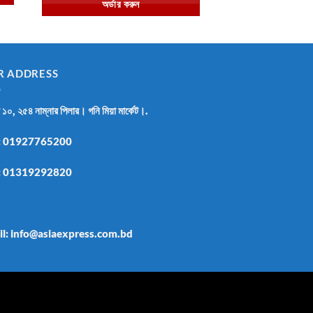
অর্ডার করুন
৳ 1,250.00.
৳ 870.00.
R ADDRESS
র ১০, ২৫৪ নাম্নার পিলার। গনি মিয়া মার্কেট।.
:
01927765200
:
01319292820
il: info@asiaexpress.com.bd