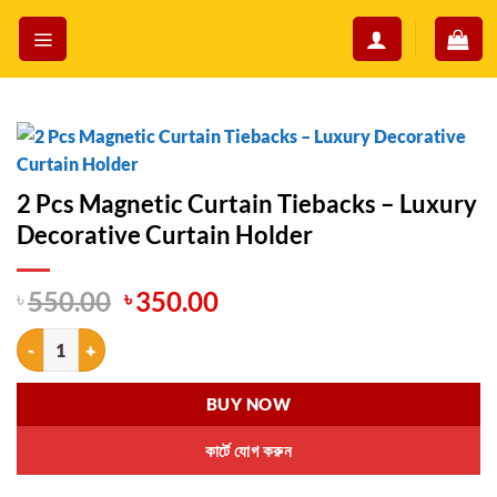
Skip
to
content
2 Pcs Magnetic Curtain Tiebacks – Luxury
Decorative Curtain Holder
Original
Current
৳
550.00
৳
350.00
price
price
2 Pcs Magnetic Curtain Tiebacks – Luxury Decorative Curtain Holder 
was:
is:
৳ 550.00.
৳ 350.00.
BUY NOW
কার্টে যোগ করুন