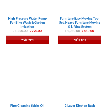
High Pressure Water Pump
Furniture Easy Moving Tool
For Bike Wash & Garden
Set, Heavy Furniture Moving
irrigation
& Lifting System
Original
Current
Original
Current
৳
1,250.00
৳
990.00
৳
1,050.00
৳
850.00
price
price
price
price
was:
is:
was:
is:
অর্ডার করুন
অর্ডার করুন
৳ 1,250.00.
৳ 990.00.
৳ 1,050.00.
৳ 850.00.
Pipe Cleaning Sticks Oil
2 Layer Kitchen Rack