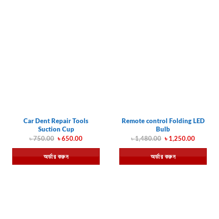
Car Dent Repair Tools
Remote control Folding LED
Suction Cup
Bulb
Original
Current
Original
Current
৳
750.00
৳
650.00
৳
1,480.00
৳
1,250.00
price
price
price
price
was:
is:
was:
is:
অর্ডার করুন
অর্ডার করুন
৳ 750.00.
৳ 650.00.
৳ 1,480.00.
৳ 1,250.