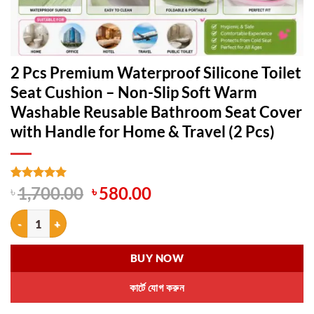
2 Pcs Premium Waterproof Silicone Toilet
Seat Cushion – Non-Slip Soft Warm
Washable Reusable Bathroom Seat Cover
with Handle for Home & Travel (2 Pcs)
Original
Current
Rated
1
5
৳
1,700.00
৳
580.00
out of 5
price
price
based on
2 Pcs Premium Waterproof Silicone Toilet Seat Cushion – Non-Slip S
was:
is:
customer
rating
৳ 1,700.00.
৳ 580.00.
BUY NOW
কার্টে যোগ করুন