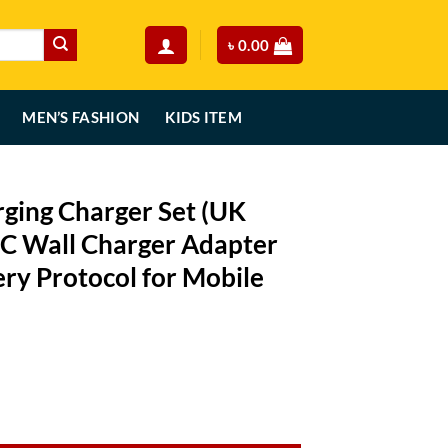
৳
0.00
MEN’S FASHION
KIDS ITEM
ging Charger Set (UK
-C Wall Charger Adapter
ry Protocol for Mobile
urrent
rice
 (UK Plug) – Dual Type-C Wall Charger Adapter with Power Delivery Pr
:
.
850.00.