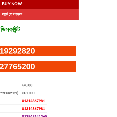
BUY NOW
কার্টে যোগ করুন
ডিসকাউন্ট
19292820
27765200
৳70.00
িশোধ করতে হবে)
৳130.00
01314867981
01314867981
017543141265