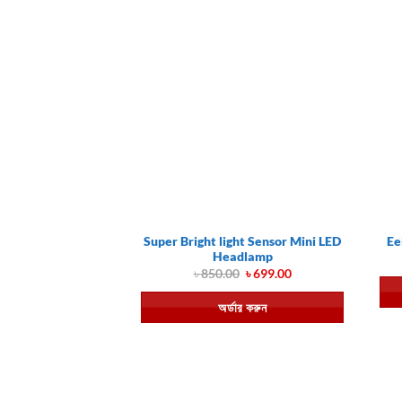
Super Bright light Sensor Mini LED
Ee
Headlamp
Original
Current
৳
850.00
৳
699.00
price
price
was:
is:
অর্ডার করুন
৳ 850.00.
৳ 699.00.