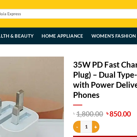
LTH & BEAUTY
HOME APPLIANCE
WOMEN’S FASHION
35W PD Fast Char
Plug) – Dual Type
with Power Delive
Phones
Original
C
1,800.00
850.00
৳
৳
price
p
35W PD Fast Charging Charger Set
was:
is
৳ 1,800.00
৳ 