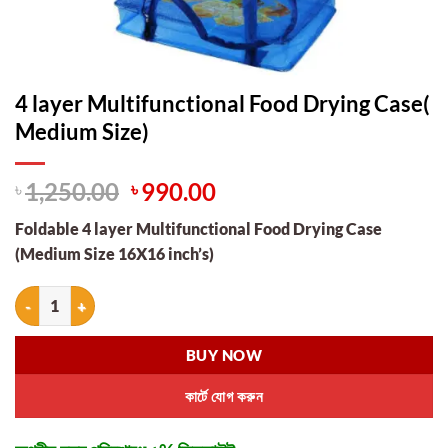
4 layer Multifunctional Food Drying Case(
Medium Size)
Original
Current
৳
1,250.00
৳
990.00
price
price
Foldable 4 layer Multifunctional Food Drying Case
was:
is:
(Medium Size 16X16 inch’s)
৳ 1,250.00.
৳ 990.00.
4 layer Multifunctional Food Drying Case( Medium Size) quantity
BUY NOW
কার্টে যোগ করুন