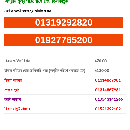
অগ্রীম মূল্য পরিশোধে ৫% ডিসকাউন্ট
ফোনে অর্ডারের জন্য ডায়াল করুন
01319292820
01927765200
ঢাকায় ডেলিভারি খরচ
৳70.00
ঢাকার বাইরের হোম ডেলিভারি খরচ (অগ্রীম পরিশোধ করতে হবে)
৳130.00
বিকাশ নাম্বার
01314867981
নগদ নাম্বার
01314867981
রকেট নাম্বার
017543141265
বিকাশ মার্চেন্ট নাম্বার
01521392182