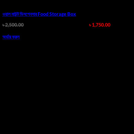
ওয়াল মাউন্ট ডিসপেনসার Food Storage Box
৳
2,500.00
Original price was: ৳ 2,500.00.
৳
1,750.00
Current
price is: ৳ 1,750.00.
অর্ডার করুন