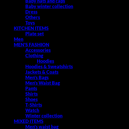
Baby hats and caps
Baby winter collection
Dress
Others
Toys
KITCHEN ITEMS
Plate set
Men
MEN'S FASHION
Accessories
Clothing
Hoodies
Hoodies & Sweatshirts
Jackets & Coats
Men's Bags
Men's Waist Bag
Pants
Shirts
Shoes
T-Shirts
Watch
Winter collection
MIXED ITEMS
Men's waist bag