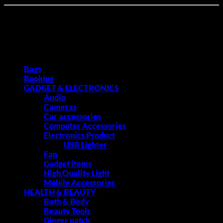
🔹পণ্য ডেলিভারি নেওয়ার সময় ডেলিভারি ম্যান সামনে থাকা অবস্থায় বক্স খুলে দেখে নেয়ার
সময় এমনভাবে প্যাকেজিং খোলা যাবে না যাতে রিটার্ন করার সুযোগ না থাকে এবং যেসব পণ্য
ব্যাবহার করার পরে রিটার্ন করা যায় না তেমন পণ্য ব্যাবহার করে চেক করা যাবে না।
Product categories
Bags
Booking
GADGET & ELECTRONICS
Audio
Cameras
Car accessories
Computer Accessories
Electronics Product
USB Lighter
Fan
Gadget items
High Quality Light
Mobile Accessories
HEALTH & BEAUTY
Bath & Body
Beauty Tools
Ginger patch