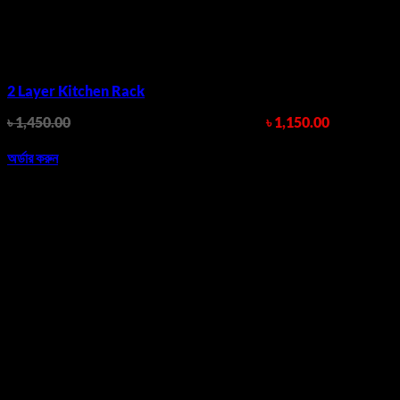
2 Layer Kitchen Rack
৳
1,450.00
Original price was: ৳ 1,450.00.
৳
1,150.00
Current
price is: ৳ 1,150.00.
অর্ডার করুন