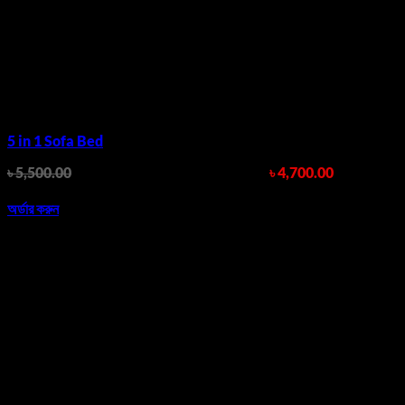
5 in 1 Sofa Bed
৳
5,500.00
Original price was: ৳ 5,500.00.
৳
4,700.00
Current
price is: ৳ 4,700.00.
অর্ডার করুন