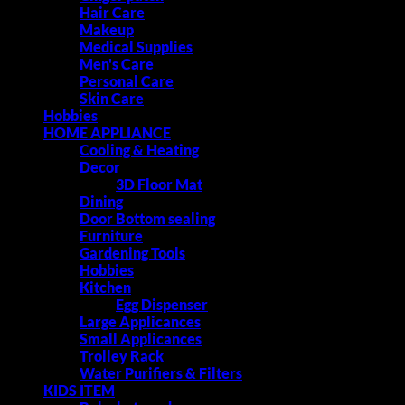
Hair Care
Makeup
Medical Supplies
Men's Care
Personal Care
Skin Care
Hobbies
HOME APPLIANCE
Cooling & Heating
Decor
3D Floor Mat
Dining
Door Bottom sealing
Furniture
Gardening Tools
Hobbies
Kitchen
Egg Dispenser
Large Applicances
Small Applicances
Trolley Rack
Water Purifiers & Filters
KIDS ITEM