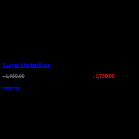
3 Layer Kitchen Rack
৳
1,950.00
Original price was: ৳ 1,950.00.
৳
1,750.00
Current
price is: ৳ 1,750.00.
অর্ডার করুন