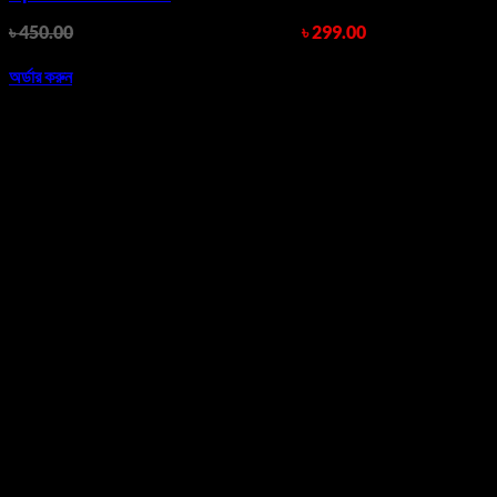
৳
450.00
Original price was: ৳ 450.00.
৳
299.00
Current price
is: ৳ 299.00.
অর্ডার করুন