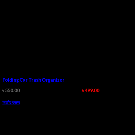
Folding Car Trash Organizer
৳
550.00
Original price was: ৳ 550.00.
৳
499.00
Current price
is: ৳ 499.00.
অর্ডার করুন