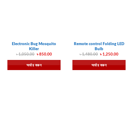
Electronic Bug Mosquito
Remote control Folding LED
Killer
Bulb
Original
Current
Original
Current
৳
1,050.00
৳
850.00
৳
1,480.00
৳
1,250.00
price
price
price
price
was:
is:
was:
is:
অর্ডার করুন
অর্ডার করুন
৳ 1,050.00.
৳ 850.00.
৳ 1,480.00.
৳ 1,250.