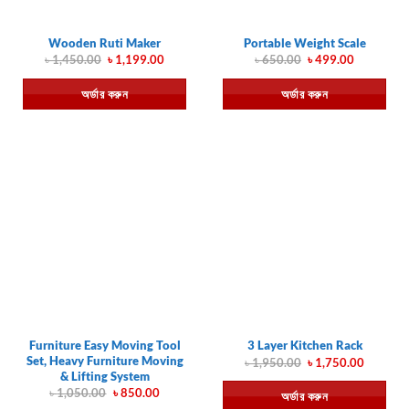
Wooden Ruti Maker
Portable Weight Scale
Original
Current
Original
Current
৳
1,450.00
৳
1,199.00
৳
650.00
৳
499.00
price
price
price
price
was:
is:
was:
is:
অর্ডার করুন
অর্ডার করুন
৳ 1,450.00.
৳ 1,199.00.
৳ 650.00.
৳ 499.00.
Furniture Easy Moving Tool
3 Layer Kitchen Rack
Set, Heavy Furniture Moving
Original
Current
৳
1,950.00
৳
1,750.00
price
price
& Lifting System
was:
is:
Original
Current
৳
1,050.00
৳
850.00
অর্ডার করুন
৳ 1,950.00.
৳ 1,750.
price
price