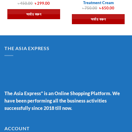
Treatment Cream
Original
Current
৳
450.00
৳
299.00
price
price
Original
Current
৳
750.00
৳
650.00
was:
is:
price
price
অর্ডার করুন
৳ 450.00.
৳ 299.00.
was:
is:
অর্ডার করুন
৳ 750.00.
৳ 650.00.
THE ASIA EXPRESS
The Asia Express” is an Online Shopping Platform. We
have been performing all the business activities
successfully since 2018 till now.
ACCOUNT