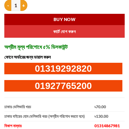
Acupressure Massage Slipper quantity
BUY NOW
কার্টে যোগ করুন
অগ্রীম মূল্য পরিশোধে ৫% ডিসকাউন্ট
ফোনে অর্ডারের জন্য ডায়াল করুন
01319292820
01927765200
ঢাকায় ডেলিভারি খরচ
৳70.00
ঢাকার বাইরের হোম ডেলিভারি খরচ (অগ্রীম পরিশোধ করতে হবে)
৳130.00
বিকাশ নাম্বার
01314867981