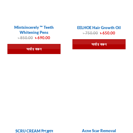
Mintsincerely ™ Teeth
EELHOE Hair Growth Oil
Whitening Pens
Original
Current
৳
750.00
৳
650.00
price
price
Original
Current
৳
850.00
৳
690.00
was:
is:
price
price
অর্ডার করুন
৳ 750.00.
৳ 650.00.
was:
is:
অর্ডার করুন
৳ 850.00.
৳ 690.00.
Acne Scar Removal
SCRU CREAM লিপ স্ক্র্যাব