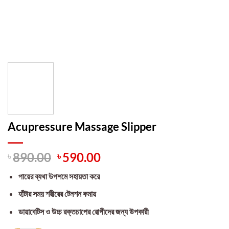
Acupressure Massage Slipper
Original
Current
৳
890.00
৳
590.00
price
price
পায়ের ব্যথা উপশমে সহায়তা করে
was:
is:
৳ 890.00.
৳ 590.00.
হাঁটার সময় শরীরের টেনশন কমায়
ডায়াবেটিস ও উচ্চ রক্তচাপের রোগীদের জন্য উপকারী