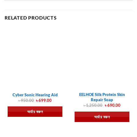
RELATED PRODUCTS
EELHOE Silk Protein Skin
Cyber Sonic Hearing Aid
Repair Soap
Original
Current
৳
950.00
৳
699.00
price
price
Original
Current
৳
1,250.00
৳
690.00
was:
is:
price
price
অর্ডার করুন
৳ 950.00.
৳ 699.00.
was:
is:
অর্ডার করুন
৳ 1,250.00.
৳ 690.00.